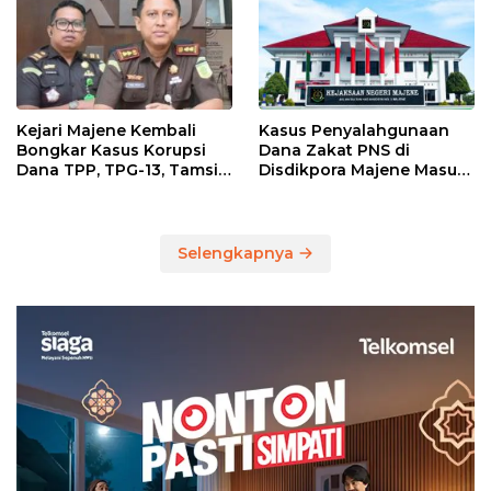
Kelebihan Pembayaran
Rp146,4 Juta
Kejari Majene Kembali
Kasus Penyalahgunaan
Bongkar Kasus Korupsi
Dana Zakat PNS di
Dana TPP, TPG-13, Tamsil-
Disdikpora Majene Masuk
13 dan TKG di Disdikpora
Tahap Penyidikan Kejari
Majene, Siapa
Tersangkanya?
Selengkapnya