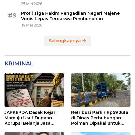
25 Mei 2026
Profil Tiga Hakim Pengadilan Negeri Majene
#9
Vonis Lepas Terdakwa Pembunuhan
19 Mei 2026
Selengkapnya
KRIMINAL
JAPKEPDA Desak Kejari
Retribusi Parkir Rp59 Juta
Mamuju Usut Dugaan
di Dinas Perhubungan
Korupsi Belanja Jasa
Polman Dipakai untuk
Kebersihan Pemprov
Keperluan Pribadi
Sulbar, BPK Temukan