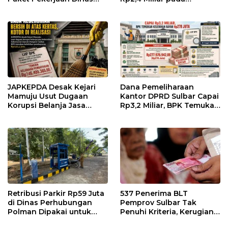
PUPR dan BPBD Sulbar
Pengadaan Bibit Kakao
Rp24 Miliar di Dinas
Perkebunan Sulbar
JAPKEPDA Desak Kejari
Dana Pemeliharaan
Mamuju Usut Dugaan
Kantor DPRD Sulbar Capai
Korupsi Belanja Jasa
Rp3,2 Miliar, BPK Temukan
Kebersihan Pemprov
Kelebihan Bayar Rp278
Sulbar, BPK Temukan
Juta
Kelebihan Pembayaran
Rp146,4 Juta
Retribusi Parkir Rp59 Juta
537 Penerima BLT
di Dinas Perhubungan
Pemprov Sulbar Tak
Polman Dipakai untuk
Penuhi Kriteria, Kerugian
Keperluan Pribadi
Potensial Capai Rp1 Miliar