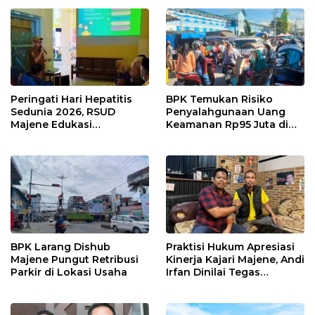
Peringati Hari Hepatitis
BPK Temukan Risiko
Sedunia 2026, RSUD
Penyalahgunaan Uang
Majene Edukasi
Keamanan Rp95 Juta di
Masyarakat Pentingnya
Pasar Sentral Majene
Deteksi Dini dan
Pencegahan Hepatitis
BPK Larang Dishub
Praktisi Hukum Apresiasi
Majene Pungut Retribusi
Kinerja Kajari Majene, Andi
Parkir di Lokasi Usaha
Irfan Dinilai Tegas
Berantas Korupsi Tanpa
Pandang Bulu