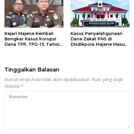
Kejari Majene Kembali
Kasus Penyalahgunaan
Bongkar Kasus Korupsi
Dana Zakat PNS di
Dana TPP, TPG-13, Tamsil-
Disdikpora Majene Masuk
13 dan TKG di Disdikpora
Tahap Penyidikan Kejari
Majene, Siapa
Tersangkanya?
Tinggalkan Balasan
Alamat email Anda tidak akan dipublikasikan.
Ruas yang wajib
ditandai
*