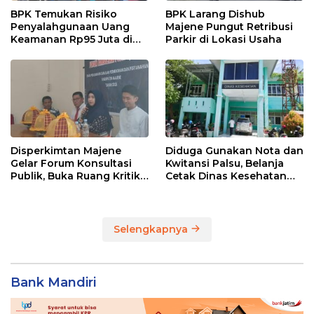
BPK Temukan Risiko
BPK Larang Dishub
Penyalahgunaan Uang
Majene Pungut Retribusi
Keamanan Rp95 Juta di
Parkir di Lokasi Usaha
Pasar Sentral Majene
Disperkimtan Majene
Diduga Gunakan Nota dan
Gelar Forum Konsultasi
Kwitansi Palsu, Belanja
Publik, Buka Ruang Kritik
Cetak Dinas Kesehatan
untuk Perbaikan Layanan
Majene Jadi Temuan BPK
Selengkapnya
Bank Mandiri