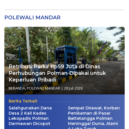
Kelebihan Bayar Rp278
Kemampuan Beradaptasi
Juta
Hadapi Masa Depan
POLEWALI MANDAR
Retribusi Parkir Rp59 Juta di Dinas
Perhubungan Polman Dipakai untuk
Keperluan Pribadi
BERANDA
,
POLEWALI MANDAR
|
28 Juli 2026
Berita Terkait
Salahgunakan Dana
Sempat Dirawat, Korban
Desa 2 Kali Kades
Penikaman di Pasar
Lekopadis Polman
Battetangga Polman
Darmawan Dicopot
Meninggal Dunia, Alami
4 Luka Tusuk