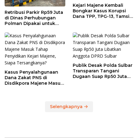
Kejari Majene Kembali
Bongkar Kasus Korupsi
Retribusi Parkir Rp59 Juta
Dana TPP, TPG-13, Tamsil-
di Dinas Perhubungan
13 dan TKG di Disdikpora
Polman Dipakai untuk
Keperluan Pribadi
Publik Desak Polda Sulbar
Transparan Tangani
Kasus Penyalahgunaan
Dugaan Suap Rp50 Juta
Dana Zakat PNS di
Libatkan Anggota DPRD
Disdikpora Majene Masuk
Sulbar
Tahap Penyidikan Kejari
Majene, Siapa
Tersangkanya?
Selengkapnya