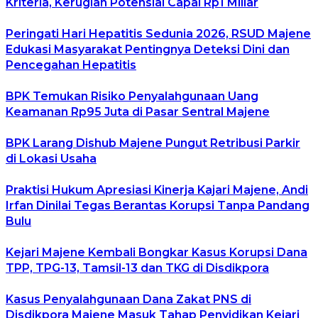
Kriteria, Kerugian Potensial Capai Rp1 Miliar
Peringati Hari Hepatitis Sedunia 2026, RSUD Majene
Edukasi Masyarakat Pentingnya Deteksi Dini dan
Pencegahan Hepatitis
BPK Temukan Risiko Penyalahgunaan Uang
Keamanan Rp95 Juta di Pasar Sentral Majene
BPK Larang Dishub Majene Pungut Retribusi Parkir
di Lokasi Usaha
Praktisi Hukum Apresiasi Kinerja Kajari Majene, Andi
Irfan Dinilai Tegas Berantas Korupsi Tanpa Pandang
Bulu
Kejari Majene Kembali Bongkar Kasus Korupsi Dana
TPP, TPG-13, Tamsil-13 dan TKG di Disdikpora
Kasus Penyalahgunaan Dana Zakat PNS di
Disdikpora Majene Masuk Tahap Penyidikan Kejari