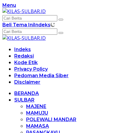
Langsung
Menu
ke
konten
Beli Tema Ini
Indeks
Indeks
Redaksi
Kode Etik
Privacy Policy
Pedoman Media Siber
Disclaimer
BERANDA
SULBAR
MAJENE
MAMUJU
POLEWALI MANDAR
MAMASA
PASANGKAYU