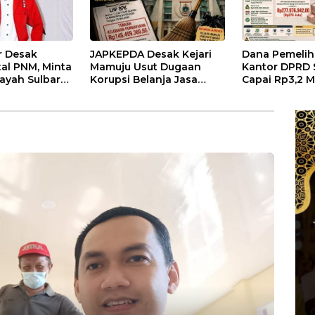
r Desak
JAPKEPDA Desak Kejari
Dana Pemelih
tal PNM, Minta
Mamuju Usut Dugaan
Kantor DPRD 
ayah Sulbar
Korupsi Belanja Jasa
Capai Rp3,2 Mi
mentara Usai
Kebersihan Pemprov
Temukan Kel
nyalahgunaan
Sulbar, BPK Temukan
Bayar Rp278 
bah
Kelebihan Pembayaran
Rp146,4 Juta