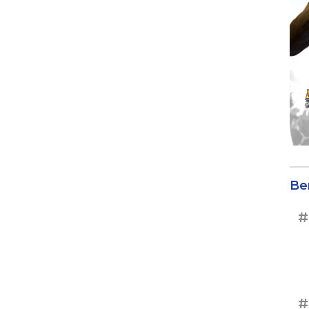
Be
#
#