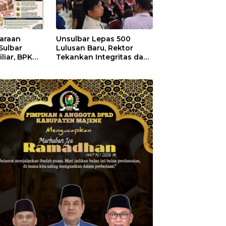
araan
Unsulbar Lepas 500
Sulbar
Lulusan Baru, Rektor
liar, BPK
Tekankan Integritas dan
ebihan
Kemampuan Beradaptasi
Juta
Hadapi Masa Depan