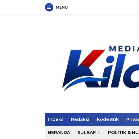
MENU
Langsung
ke
konten
Indeks
Redaksi
Kode Etik
Priva
BERANDA
SULBAR
POLITIK & H