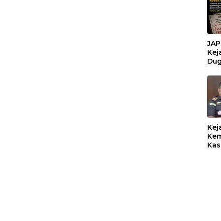
JAP
Kej
Dug
Bel
Keb
Pem
BPK
Kel
Pem
Rp1
Kej
Kem
Kas
TPP
13 
Dis