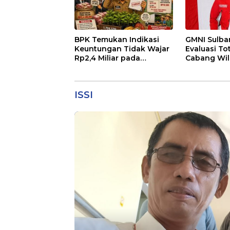
BPK Temukan Indikasi
GMNI Sulba
Keuntungan Tidak Wajar
Evaluasi To
Rp2,4 Miliar pada
Cabang Wil
Pengadaan Bibit Kakao
Ditutup Se
Rp24 Miliar di Dinas
Dugaan Pe
Perkebunan Sulbar
Data Nasa
ISSI