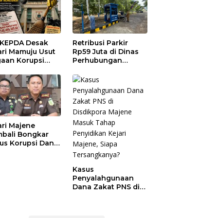
KEPDA Desak
Retribusi Parkir
ari Mamuju Usut
Rp59 Juta di Dinas
aan Korupsi
Perhubungan
anja Jasa
Polman Dipakai
ersihan
untuk Keperluan
prov Sulbar,
Pribadi
 Temukan
ebihan
bayaran
46,4 Juta
ari Majene
bali Bongkar
us Korupsi Dana
, TPG-13, Tamsil-
dan TKG di
Kasus
dikpora
Penyalahgunaan
Dana Zakat PNS di
Disdikpora Majene
Masuk Tahap
Penyidikan Kejari