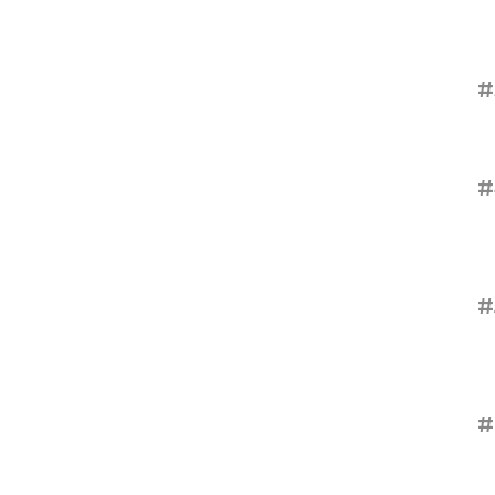
#
#
#
#