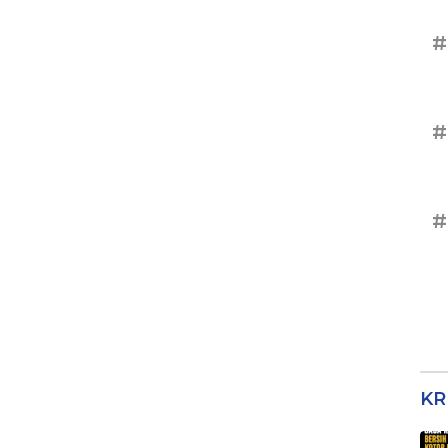
#
#
#
KR