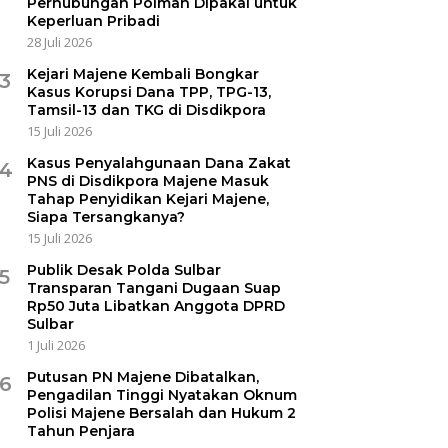
Perhubungan Polman Dipakai untuk
Keperluan Pribadi
28 Juli 2026
Kejari Majene Kembali Bongkar
3
Kasus Korupsi Dana TPP, TPG-13,
Tamsil-13 dan TKG di Disdikpora
15 Juli 2026
Kasus Penyalahgunaan Dana Zakat
4
PNS di Disdikpora Majene Masuk
Tahap Penyidikan Kejari Majene,
Siapa Tersangkanya?
15 Juli 2026
Publik Desak Polda Sulbar
5
Transparan Tangani Dugaan Suap
Rp50 Juta Libatkan Anggota DPRD
Sulbar
1 Juli 2026
Putusan PN Majene Dibatalkan,
6
Pengadilan Tinggi Nyatakan Oknum
Polisi Majene Bersalah dan Hukum 2
Tahun Penjara