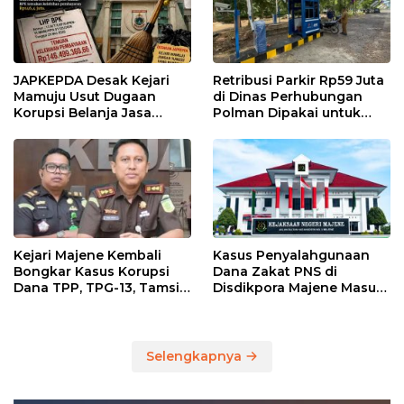
JAPKEPDA Desak Kejari
Retribusi Parkir Rp59 Juta
Mamuju Usut Dugaan
di Dinas Perhubungan
Korupsi Belanja Jasa
Polman Dipakai untuk
Kebersihan Pemprov
Keperluan Pribadi
Sulbar, BPK Temukan
Kelebihan Pembayaran
Rp146,4 Juta
Kejari Majene Kembali
Kasus Penyalahgunaan
Bongkar Kasus Korupsi
Dana Zakat PNS di
Dana TPP, TPG-13, Tamsil-
Disdikpora Majene Masuk
13 dan TKG di Disdikpora
Tahap Penyidikan Kejari
Majene, Siapa
Tersangkanya?
Selengkapnya