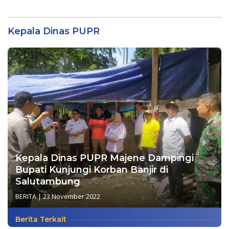
PUPR dan BPBD Sulbar
Pengadaan Bibit Kakao
Rp24 Miliar di Dinas
Perkebunan Sulbar
Kepala Dinas PUPR
Kepala Dinas PUPR Majene Dampingi
Bupati Kunjungi Korban Banjir di
Salutambung
BERITA
|
23 November 2022
Berita Terkait