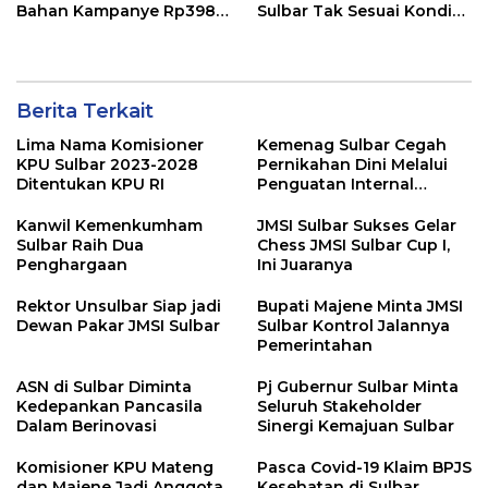
Bahan Kampanye Rp398
Sulbar Tak Sesuai Kondisi
Juta, Kejati Sulbar Didesak
Riil, Kejati Diminta Telusuri
Telusuri Dugaan Korupsi
Dugaan Penyimpangan
di KPU Sulbar
Berita Terkait
Lima Nama Komisioner
Kemenag Sulbar Cegah
KPU Sulbar 2023-2028
Pernikahan Dini Melalui
Ditentukan KPU RI
Penguatan Internal
Madrasah
Kanwil Kemenkumham
JMSI Sulbar Sukses Gelar
Sulbar Raih Dua
Chess JMSI Sulbar Cup I,
Penghargaan
Ini Juaranya
Rektor Unsulbar Siap jadi
Bupati Majene Minta JMSI
Dewan Pakar JMSI Sulbar
Sulbar Kontrol Jalannya
Pemerintahan
ASN di Sulbar Diminta
Pj Gubernur Sulbar Minta
Kedepankan Pancasila
Seluruh Stakeholder
Dalam Berinovasi
Sinergi Kemajuan Sulbar
Komisioner KPU Mateng
Pasca Covid-19 Klaim BPJS
dan Majene Jadi Anggota
Kesehatan di Sulbar