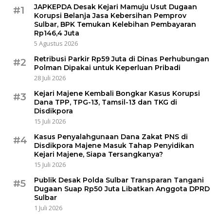
JAPKEPDA Desak Kejari Mamuju Usut Dugaan
#1
Korupsi Belanja Jasa Kebersihan Pemprov
Sulbar, BPK Temukan Kelebihan Pembayaran
Rp146,4 Juta
5 Agustus 2026
Retribusi Parkir Rp59 Juta di Dinas Perhubungan
#2
Polman Dipakai untuk Keperluan Pribadi
28 Juli 2026
Kejari Majene Kembali Bongkar Kasus Korupsi
#3
Dana TPP, TPG-13, Tamsil-13 dan TKG di
Disdikpora
15 Juli 2026
Kasus Penyalahgunaan Dana Zakat PNS di
#4
Disdikpora Majene Masuk Tahap Penyidikan
Kejari Majene, Siapa Tersangkanya?
15 Juli 2026
Publik Desak Polda Sulbar Transparan Tangani
#5
Dugaan Suap Rp50 Juta Libatkan Anggota DPRD
Sulbar
1 Juli 2026