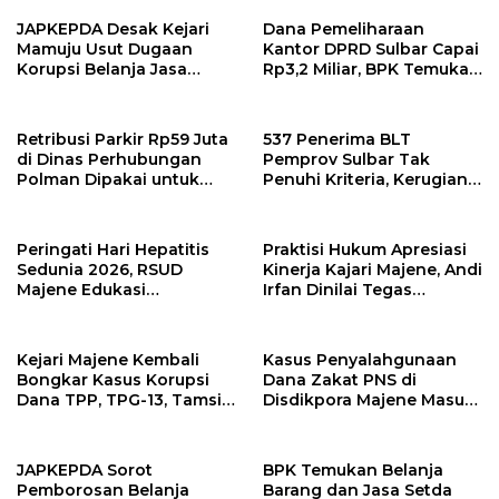
Perkebunan Sulbar
JAPKEPDA Desak Kejari
Dana Pemeliharaan
Mamuju Usut Dugaan
Kantor DPRD Sulbar Capai
Korupsi Belanja Jasa
Rp3,2 Miliar, BPK Temukan
Kebersihan Pemprov
Kelebihan Bayar Rp278
Sulbar, BPK Temukan
Juta
Kelebihan Pembayaran
Retribusi Parkir Rp59 Juta
537 Penerima BLT
Rp146,4 Juta
di Dinas Perhubungan
Pemprov Sulbar Tak
Polman Dipakai untuk
Penuhi Kriteria, Kerugian
Keperluan Pribadi
Potensial Capai Rp1 Miliar
Peringati Hari Hepatitis
Praktisi Hukum Apresiasi
Sedunia 2026, RSUD
Kinerja Kajari Majene, Andi
Majene Edukasi
Irfan Dinilai Tegas
Masyarakat Pentingnya
Berantas Korupsi Tanpa
Deteksi Dini dan
Pandang Bulu
Pencegahan Hepatitis
Kejari Majene Kembali
Kasus Penyalahgunaan
Bongkar Kasus Korupsi
Dana Zakat PNS di
Dana TPP, TPG-13, Tamsil-
Disdikpora Majene Masuk
13 dan TKG di Disdikpora
Tahap Penyidikan Kejari
Majene, Siapa
Tersangkanya?
JAPKEPDA Sorot
BPK Temukan Belanja
Pemborosan Belanja
Barang dan Jasa Setda