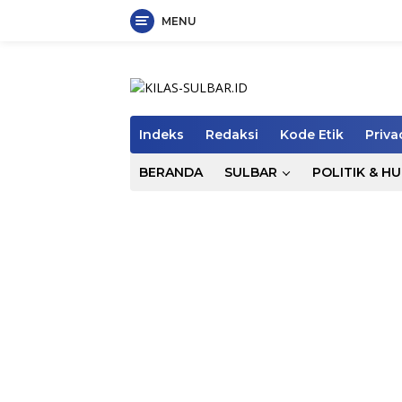
MENU
Langsung
ke
konten
Indeks
Redaksi
Kode Etik
Priva
BERANDA
SULBAR
POLITIK & H