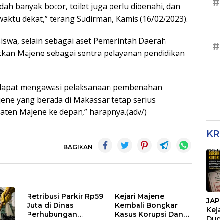
#
ah banyak bocor, toilet juga perlu dibenahi, dan
ktu dekat,” terang Sudirman, Kamis (16/02/2023).
swa, selain sebagai aset Pemerintah Daerah
#
kan Majene sebagai sentra pelayanan pendidikan
a dapat mengawasi pelaksanaan pembenahan
ene yang berada di Makassar tetap serius
ten Majene ke depan,” harapnya.(adv/)
KR
BAGIKAN
Retribusi Parkir Rp59
Kejari Majene
JAP
Juta di Dinas
Kembali Bongkar
Kej
Perhubungan
Kasus Korupsi Dana
Dug