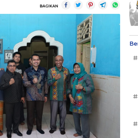
BAGIKAN
Be
#
#
#