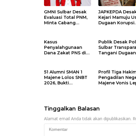
GMNI Sulbar Desak
JAPKEPDA Desa
Evaluasi Total PNM,
Kejari Mamuju U
Minta Cabang
Dugaan Korupsi
Wilayah Sulbar
Belanja Jasa
Ditutup Sementara
Kebersihan
Usai Dugaan
Pemprov Sulbar,
Kasus
Publik Desak Po
Penyalahgunaan
Temukan Kelebi
Penyalahgunaan
Sulbar Transpar
Data Nasabah
Pembayaran Rp1
Dana Zakat PNS di
Tangani Dugaa
Juta
Disdikpora Majene
Suap Rp50 Juta
Masuk Tahap
Libatkan Anggo
Penyidikan Kejari
DPRD Sulbar
51 Alumni SMAN 1
Profil Tiga Haki
Majene, Siapa
Majene Lolos SNBT
Pengadilan Nege
Tersangkanya?
2026, Bukti
Majene Vonis Le
Konsistensi Cetak
Terdakwa
Generasi Berprestasi
Pembunuhan
Tinggalkan Balasan
Alamat email Anda tidak akan dipublikasikan.
R