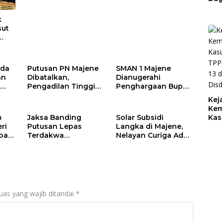
Polman Dipakai
TPP, TPG-13, Tamsil-
Bel
untuk Keperluan
13 dan TKG di
Keb
k
Pribadi
Disdikpora
Pem
sut
BPK
Kel
Pem
Rp1
 BPK
lda
Putusan PN Majene
SMAN 1 Majene
han
an
Dibatalkan,
Dianugerahi
46,4
n
Pengadilan Tinggi
Penghargaan Bupati
Nyatakan Oknum
pada Hari
Kej
ta
Polisi Majene
Lingkungan Hidup
Kem
Bersalah dan Hukum
Sedunia 2026
m
Jaksa Banding
Solar Subsidi
Kas
2 Tahun Penjara
ri
Putusan Lepas
Langka di Majene,
TPP
pas
Terdakwa
Nelayan Curiga Ada
13 
Pembunuhan, Kejari
Suplai ke Tambang,
Dis
Majene Nilai Hakim
Oknum APH Diduga
Keliru Terapkan
Jadi Beking
Hukum
uas yang wajib ditandai
*