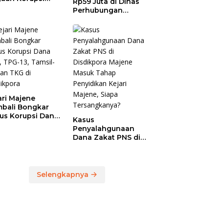
Rp59 Juta di Dinas
anja Jasa
Perhubungan
ersihan
Polman Dipakai
prov Sulbar,
untuk Keperluan
 Temukan
Pribadi
ebihan
bayaran
46,4 Juta
ari Majene
bali Bongkar
us Korupsi Dana
Kasus
, TPG-13, Tamsil-
Penyalahgunaan
dan TKG di
Dana Zakat PNS di
dikpora
Disdikpora Majene
Masuk Tahap
Penyidikan Kejari
Majene, Siapa
Selengkapnya
Tersangkanya?