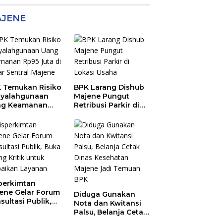
JENE
 Temukan Risiko
BPK Larang Dishub
yalahgunaan
Majene Pungut
ng Keamanan
Retribusi Parkir di
5 Juta di Pasar
Lokasi Usaha
tral Majene
perkimtan
ene Gelar Forum
Diduga Gunakan
sultasi Publik,
Nota dan Kwitansi
a Ruang Kritik
Palsu, Belanja Cetak
uk Perbaikan
Dinas Kesehatan