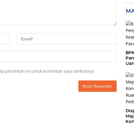
MA
BPK
Pen
Ua
Rp9
da peramban ini untuk komentar saya berikutnya.
Sen
Dis
Maj
Kon
Buk
unt