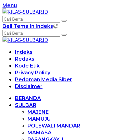
Langsung
Menu
ke
konten
Beli Tema Ini
Indeks
Indeks
Redaksi
Kode Etik
Privacy Policy
Pedoman Media Siber
Disclaimer
BERANDA
SULBAR
MAJENE
MAMUJU
POLEWALI MANDAR
MAMASA
PASANGKAYU