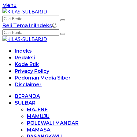
Langsung
Menu
ke
konten
Beli Tema Ini
Indeks
Indeks
Redaksi
Kode Etik
Privacy Policy
Pedoman Media Siber
Disclaimer
BERANDA
SULBAR
MAJENE
MAMUJU
POLEWALI MANDAR
MAMASA
PASANGKAYU