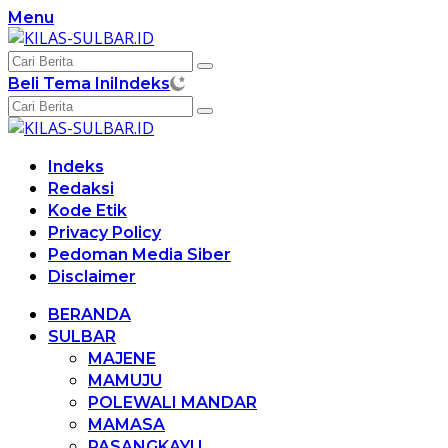
Langsung
Menu
ke
konten
Beli Tema Ini
Indeks
Indeks
Redaksi
Kode Etik
Privacy Policy
Pedoman Media Siber
Disclaimer
BERANDA
SULBAR
MAJENE
MAMUJU
POLEWALI MANDAR
MAMASA
PASANGKAYU