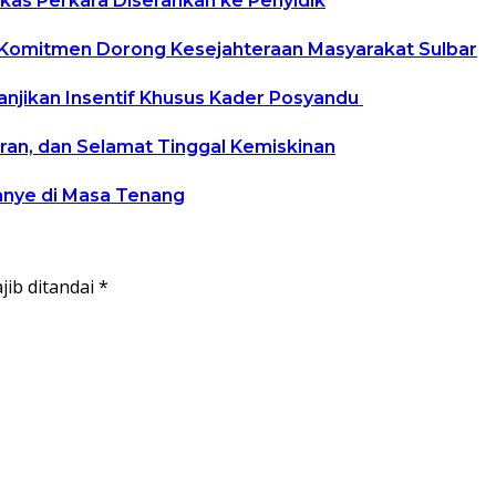
kas Perkara Diserahkan ke Penyidik
 Komitmen Dorong Kesejahteraan Masyarakat Sulbar
Janjikan Insentif Khusus Kader Posyandu
ran, dan Selamat Tinggal Kemiskinan
anye di Masa Tenang
jib ditandai
*