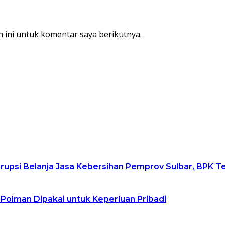
 ini untuk komentar saya berikutnya.
upsi Belanja Jasa Kebersihan Pemprov Sulbar, BPK 
 Polman Dipakai untuk Keperluan Pribadi