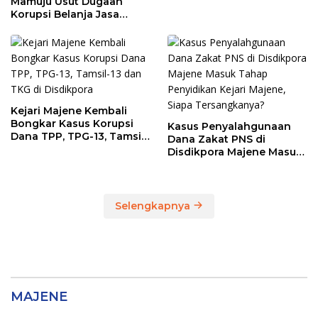
Mamuju Usut Dugaan
Korupsi Belanja Jasa
Kebersihan Pemprov
Sulbar, BPK Temukan
Kelebihan Pembayaran
Rp146,4 Juta
Kejari Majene Kembali
Bongkar Kasus Korupsi
Kasus Penyalahgunaan
Dana TPP, TPG-13, Tamsil-
Dana Zakat PNS di
13 dan TKG di Disdikpora
Disdikpora Majene Masuk
Tahap Penyidikan Kejari
Majene, Siapa
Tersangkanya?
Selengkapnya
MAJENE