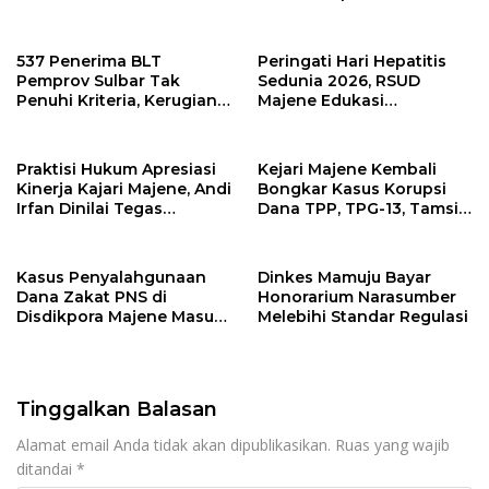
Mamuju
Keperluan Pribadi
537 Penerima BLT
Peringati Hari Hepatitis
Pemprov Sulbar Tak
Sedunia 2026, RSUD
Penuhi Kriteria, Kerugian
Majene Edukasi
Potensial Capai Rp1 Miliar
Masyarakat Pentingnya
Deteksi Dini dan
Pencegahan Hepatitis
Praktisi Hukum Apresiasi
Kejari Majene Kembali
Kinerja Kajari Majene, Andi
Bongkar Kasus Korupsi
Irfan Dinilai Tegas
Dana TPP, TPG-13, Tamsil-
Berantas Korupsi Tanpa
13 dan TKG di Disdikpora
Pandang Bulu
Kasus Penyalahgunaan
Dinkes Mamuju Bayar
Dana Zakat PNS di
Honorarium Narasumber
Disdikpora Majene Masuk
Melebihi Standar Regulasi
Tahap Penyidikan Kejari
Majene, Siapa
Tersangkanya?
Tinggalkan Balasan
Alamat email Anda tidak akan dipublikasikan.
Ruas yang wajib
ditandai
*