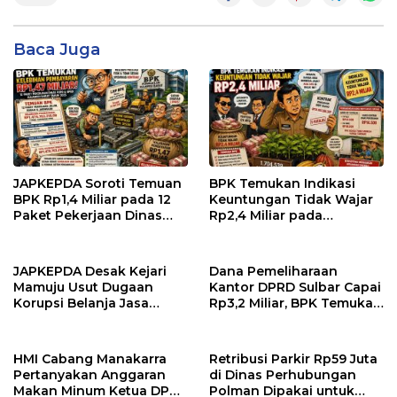
Baca Juga
JAPKEPDA Soroti Temuan
BPK Temukan Indikasi
BPK Rp1,4 Miliar pada 12
Keuntungan Tidak Wajar
Paket Pekerjaan Dinas
Rp2,4 Miliar pada
PUPR dan BPBD Sulbar
Pengadaan Bibit Kakao
Rp24 Miliar di Dinas
Perkebunan Sulbar
JAPKEPDA Desak Kejari
Dana Pemeliharaan
Mamuju Usut Dugaan
Kantor DPRD Sulbar Capai
Korupsi Belanja Jasa
Rp3,2 Miliar, BPK Temukan
Kebersihan Pemprov
Kelebihan Bayar Rp278
Sulbar, BPK Temukan
Juta
Kelebihan Pembayaran
HMI Cabang Manakarra
Retribusi Parkir Rp59 Juta
Rp146,4 Juta
Pertanyakan Anggaran
di Dinas Perhubungan
Makan Minum Ketua DPRD
Polman Dipakai untuk