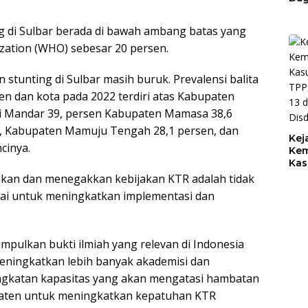
Bel
Keb
g di Sulbar berada di bawah ambang batas yang
Pem
zation (WHO) sebesar 20 persen.
BPK
Kel
Pem
stunting di Sulbar masih buruk. Prevalensi balita
Rp1
en dan kota pada 2022 terdiri atas Kabupaten
li Mandar 39, persen Kabupaten Mamasa 38,6
, Kabupaten Mamuju Tengah 28,1 persen, dan
Kej
cinya.
Kem
Kas
TPP
apkan dan menegakkan kebijakan KTR adalah tidak
13 
dai untuk meningkatkan implementasi dan
Dis
umpulkan bukti ilmiah yang relevan di Indonesia
eningkatkan lebih banyak akademisi dan
ingkatan kapasitas yang akan mengatasi hambatan
paten untuk meningkatkan kepatuhan KTR