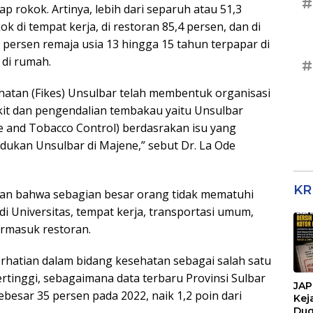
#
 rokok. Artinya, lebih dari separuh atau 51,3
 di tempat kerja, di restoran 85,4 persen, dan di
 persen remaja usia 13 hingga 15 tahun terpapar di
 di rumah.
#
ehatan (Fikes) Unsulbar telah membentuk organisasi
it dan pengendalian tembakau yaitu Unsulbar
e and Tobacco Control) berdasrakan isu yang
udukan Unsulbar di Majene,” sebut Dr. La Ode
KR
kan bahwa sebagian besar orang tidak mematuhi
 Universitas, tempat kerja, transportasi umum,
rmasuk restoran.
erhatian dalam bidang kesehatan sebagai salah satu
ertinggi, sebagaimana data terbaru Provinsi Sulbar
JAP
ebesar 35 persen pada 2022, naik 1,2 poin dari
Kej
Dug