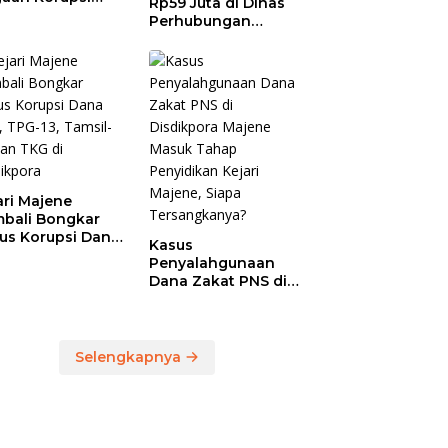
Rp59 Juta di Dinas
anja Jasa
Perhubungan
ersihan
Polman Dipakai
prov Sulbar,
untuk Keperluan
 Temukan
Pribadi
ebihan
bayaran
46,4 Juta
ari Majene
bali Bongkar
us Korupsi Dana
Kasus
, TPG-13, Tamsil-
Penyalahgunaan
dan TKG di
Dana Zakat PNS di
dikpora
Disdikpora Majene
Masuk Tahap
Penyidikan Kejari
Majene, Siapa
Selengkapnya
Tersangkanya?