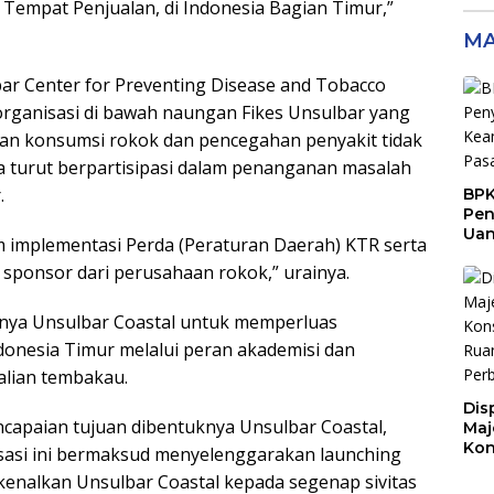
empat Penjualan, di Indonesia Bagian Timur,”
MA
ar Center for Preventing Disease and Tobacco
organisasi di bawah naungan Fikes Unsulbar yang
an konsumsi rokok dan pencegahan penyakit tidak
a turut berpartisipasi dalam penanganan masalah
.
BPK
Pen
Ua
am implementasi Perda (Peraturan Daerah) KTR serta
Rp9
 sponsor dari perusahaan rokok,” urainya.
Sen
kannya Unsulbar Coastal untuk memperluas
ndonesia Timur melalui peran akademisi dan
alian tembakau.
Dis
ncapaian tujuan dibentuknya Unsulbar Coastal,
Maj
Kon
isasi ini bermaksud menyelenggarakan launching
Buk
nalkan Unsulbar Coastal kepada segenap sivitas
unt