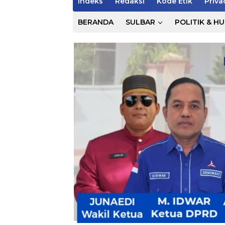
Indeks
Redaksi
Kode Etik
Priva
BERANDA
SULBAR
POLITIK & H