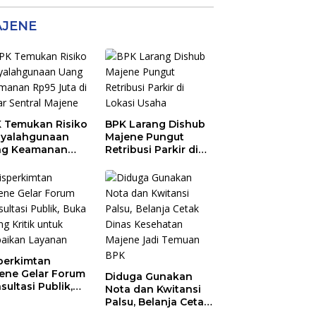
JENE
 Temukan Risiko
BPK Larang Dishub
yalahgunaan
Majene Pungut
ng Keamanan
Retribusi Parkir di
5 Juta di Pasar
Lokasi Usaha
tral Majene
perkimtan
ene Gelar Forum
Diduga Gunakan
sultasi Publik,
Nota dan Kwitansi
a Ruang Kritik
Palsu, Belanja Cetak
uk Perbaikan
Dinas Kesehatan