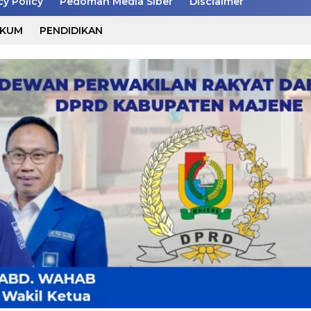
cy Policy
Pedoman Media Siber
Disclaimer
UKUM
PENDIDIKAN