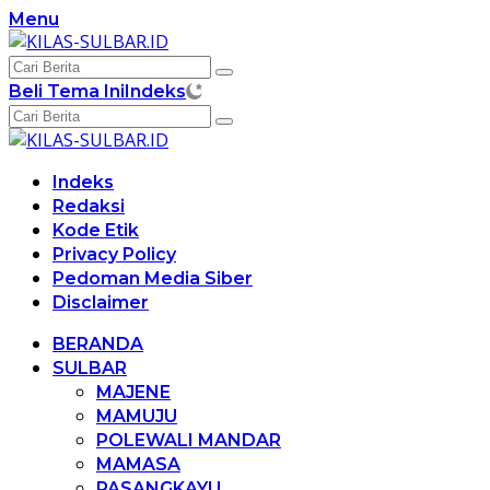
Langsung
Menu
ke
konten
Beli Tema Ini
Indeks
Indeks
Redaksi
Kode Etik
Privacy Policy
Pedoman Media Siber
Disclaimer
BERANDA
SULBAR
MAJENE
MAMUJU
POLEWALI MANDAR
MAMASA
PASANGKAYU