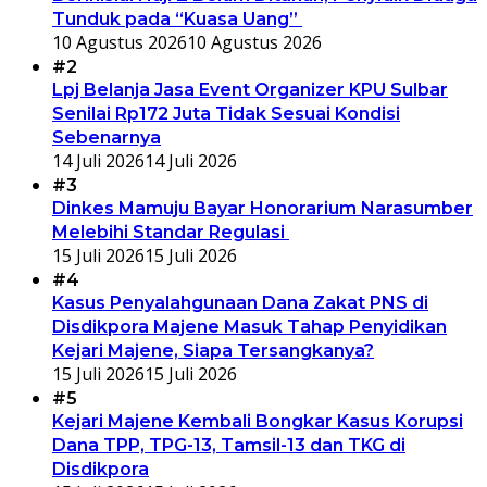
Tunduk pada “Kuasa Uang”
10 Agustus 2026
10 Agustus 2026
#2
Lpj Belanja Jasa Event Organizer KPU Sulbar
Senilai Rp172 Juta Tidak Sesuai Kondisi
Sebenarnya
14 Juli 2026
14 Juli 2026
#3
Dinkes Mamuju Bayar Honorarium Narasumber
Melebihi Standar Regulasi
15 Juli 2026
15 Juli 2026
#4
Kasus Penyalahgunaan Dana Zakat PNS di
Disdikpora Majene Masuk Tahap Penyidikan
Kejari Majene, Siapa Tersangkanya?
15 Juli 2026
15 Juli 2026
#5
Kejari Majene Kembali Bongkar Kasus Korupsi
Dana TPP, TPG-13, Tamsil-13 dan TKG di
Disdikpora