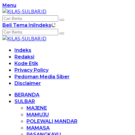
Langsung
Menu
ke
konten
Beli Tema Ini
Indeks
Indeks
Redaksi
Kode Etik
Privacy Policy
Pedoman Media Siber
Disclaimer
BERANDA
SULBAR
MAJENE
MAMUJU
POLEWALI MANDAR
MAMASA
PASANGKAYU