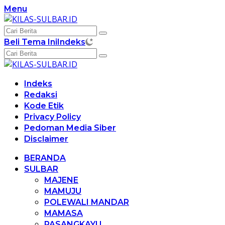
Langsung
Menu
ke
konten
Beli Tema Ini
Indeks
Indeks
Redaksi
Kode Etik
Privacy Policy
Pedoman Media Siber
Disclaimer
BERANDA
SULBAR
MAJENE
MAMUJU
POLEWALI MANDAR
MAMASA
PASANGKAYU