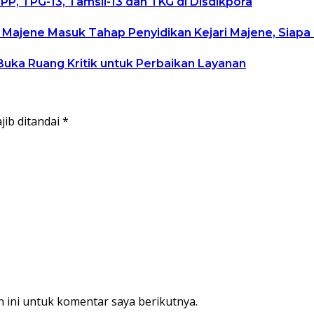
P, TPG-13, Tamsil-13 dan TKG di Disdikpora
 Majene Masuk Tahap Penyidikan Kejari Majene, Siap
Buka Ruang Kritik untuk Perbaikan Layanan
jib ditandai
*
 ini untuk komentar saya berikutnya.