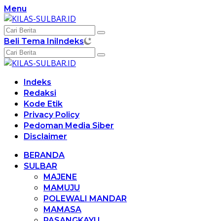
Langsung
Menu
ke
konten
Beli Tema Ini
Indeks
Indeks
Redaksi
Kode Etik
Privacy Policy
Pedoman Media Siber
Disclaimer
BERANDA
SULBAR
MAJENE
MAMUJU
POLEWALI MANDAR
MAMASA
PASANGKAYU