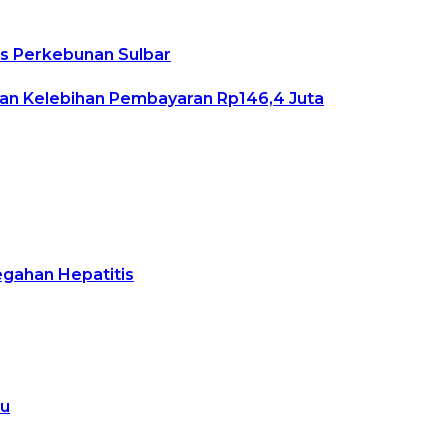
as Perkebunan Sulbar
an Kelebihan Pembayaran Rp146,4 Juta
egahan Hepatitis
lu