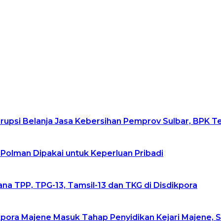
upsi Belanja Jasa Kebersihan Pemprov Sulbar, BPK 
 Polman Dipakai untuk Keperluan Pribadi
na TPP, TPG-13, Tamsil-13 dan TKG di Disdikpora
pora Majene Masuk Tahap Penyidikan Kejari Majene, 