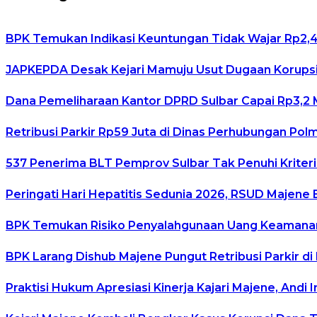
BPK Temukan Indikasi Keuntungan Tidak Wajar Rp2,4 
JAPKEPDA Desak Kejari Mamuju Usut Dugaan Korupsi
Dana Pemeliharaan Kantor DPRD Sulbar Capai Rp3,2 M
Retribusi Parkir Rp59 Juta di Dinas Perhubungan Pol
537 Penerima BLT Pemprov Sulbar Tak Penuhi Kriteria,
Peringati Hari Hepatitis Sedunia 2026, RSUD Majene
BPK Temukan Risiko Penyalahgunaan Uang Keamanan 
BPK Larang Dishub Majene Pungut Retribusi Parkir di
Praktisi Hukum Apresiasi Kinerja Kajari Majene, Andi