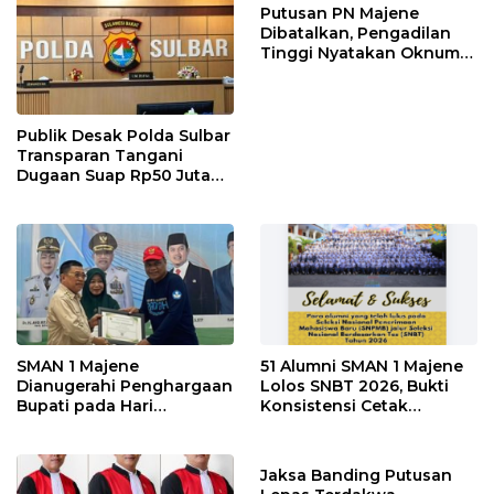
Tersangkanya?
Putusan PN Majene
Dibatalkan, Pengadilan
Tinggi Nyatakan Oknum
Polisi Majene Bersalah
dan Hukum 2 Tahun
Penjara
Publik Desak Polda Sulbar
Transparan Tangani
Dugaan Suap Rp50 Juta
Libatkan Anggota DPRD
Sulbar
SMAN 1 Majene
51 Alumni SMAN 1 Majene
Dianugerahi Penghargaan
Lolos SNBT 2026, Bukti
Bupati pada Hari
Konsistensi Cetak
Lingkungan Hidup
Generasi Berprestasi
Sedunia 2026
Jaksa Banding Putusan