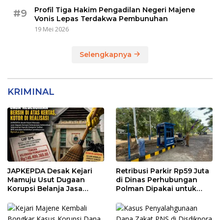
Profil Tiga Hakim Pengadilan Negeri Majene
#9
Vonis Lepas Terdakwa Pembunuhan
19 Mei 2026
Selengkapnya
KRIMINAL
JAPKEPDA Desak Kejari
Retribusi Parkir Rp59 Juta
Mamuju Usut Dugaan
di Dinas Perhubungan
Korupsi Belanja Jasa
Polman Dipakai untuk
Kebersihan Pemprov
Keperluan Pribadi
Sulbar, BPK Temukan
Kelebihan Pembayaran