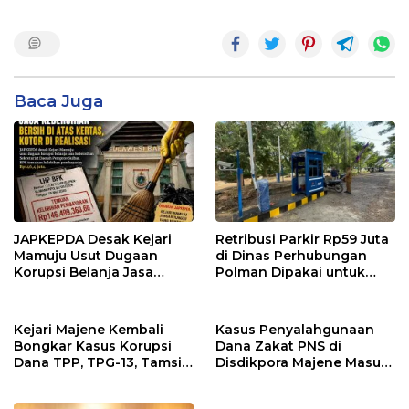
Baca Juga
JAPKEPDA Desak Kejari
Retribusi Parkir Rp59 Juta
Mamuju Usut Dugaan
di Dinas Perhubungan
Korupsi Belanja Jasa
Polman Dipakai untuk
Kebersihan Pemprov
Keperluan Pribadi
Sulbar, BPK Temukan
Kelebihan Pembayaran
Kejari Majene Kembali
Kasus Penyalahgunaan
Rp146,4 Juta
Bongkar Kasus Korupsi
Dana Zakat PNS di
Dana TPP, TPG-13, Tamsil-
Disdikpora Majene Masuk
13 dan TKG di Disdikpora
Tahap Penyidikan Kejari
Majene, Siapa