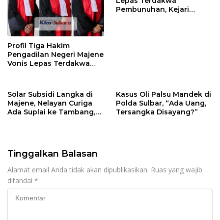
Lepas Terdakwa
Pembunuhan, Kejari
Majene Nilai Hakim Keliru
Terapkan Hukum
Profil Tiga Hakim
Pengadilan Negeri Majene
Vonis Lepas Terdakwa
Pembunuhan
Solar Subsidi Langka di
Kasus Oli Palsu Mandek di
Majene, Nelayan Curiga
Polda Sulbar, “Ada Uang,
Ada Suplai ke Tambang,
Tersangka Disayang?”
Oknum APH Diduga Jadi
Beking
Tinggalkan Balasan
Alamat email Anda tidak akan dipublikasikan.
Ruas yang wajib
ditandai
*