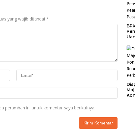
uas yang wajib ditandai
*
BPK
Pen
Ua
Rp9
Sen
Dis
Maj
Kon
Buk
unt
da peramban ini untuk komentar saya berikutnya.
Lay