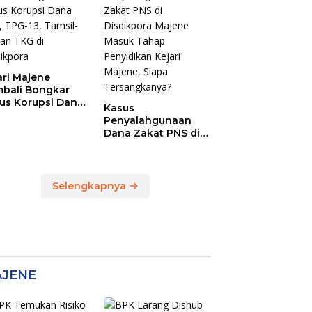
 Temukan
ebihan
bayaran
46,4 Juta
ari Majene
bali Bongkar
us Korupsi Dana
Kasus
, TPG-13, Tamsil-
Penyalahgunaan
dan TKG di
Dana Zakat PNS di
dikpora
Disdikpora Majene
Masuk Tahap
Penyidikan Kejari
Majene, Siapa
Selengkapnya
Tersangkanya?
JENE