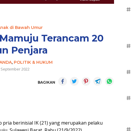
#
Anak di Bawah Umur
 Mamuju Terancam 20
#
n Penjara
ANDA
,
POLITIK & HUKUM
 September 2022
#
BAGIKAN
#
ia berinisial IK (21) yang merupakan pelaku
#
u, Sulawesi Barat, Rabu (21/9/2022).