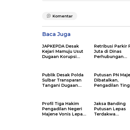
Komentar
Baca Juga
JAPKEPDA Desak
Retribusi Parkir
Kejari Mamuju Usut
Juta di Dinas
Dugaan Korupsi
Perhubungan
Belanja Jasa
Polman Dipakai
Kebersihan
untuk Keperluan
Pemprov Sulbar, BPK
Pribadi
Publik Desak Polda
Putusan PN Maj
Temukan Kelebihan
Sulbar Transparan
Dibatalkan,
Pembayaran Rp146,4
Tangani Dugaan
Pengadilan Ting
Juta
Suap Rp50 Juta
Nyatakan Oknu
Libatkan Anggota
Polisi Majene
DPRD Sulbar
Bersalah dan H
Profil Tiga Hakim
Jaksa Banding
2 Tahun Penjara
Pengadilan Negeri
Putusan Lepas
Majene Vonis Lepas
Terdakwa
Terdakwa
Pembunuhan, Ke
Pembunuhan
Majene Nilai Ha
Keliru Terapkan