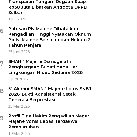
Transparan Tangani Dugaan Suap
Rp50 Juta Libatkan Anggota DPRD
Sulbar
1 Juli 2026
Putusan PN Majene Dibatalkan,
6
Pengadilan Tinggi Nyatakan Oknum
Polisi Majene Bersalah dan Hukum 2
Tahun Penjara
25 Juni 2026
SMAN 1 Majene Dianugerahi
7
Penghargaan Bupati pada Hari
Lingkungan Hidup Sedunia 2026
6 Juni 2026
51 Alumni SMAN 1 Majene Lolos SNBT
8
2026, Bukti Konsistensi Cetak
Generasi Berprestasi
25 Mei 2026
Profil Tiga Hakim Pengadilan Negeri
9
Majene Vonis Lepas Terdakwa
Pembunuhan
19 Mei 2026