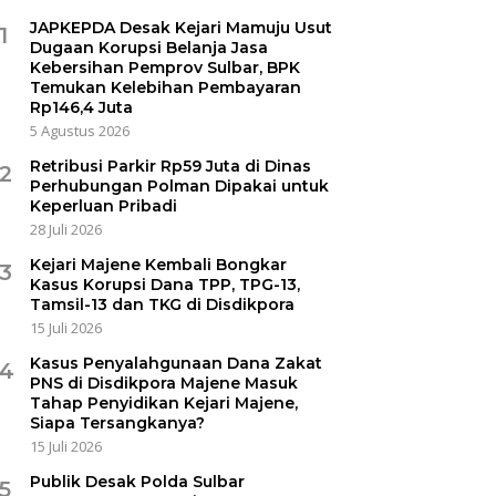
JAPKEPDA Desak Kejari Mamuju Usut
1
Dugaan Korupsi Belanja Jasa
Kebersihan Pemprov Sulbar, BPK
Temukan Kelebihan Pembayaran
Rp146,4 Juta
5 Agustus 2026
Retribusi Parkir Rp59 Juta di Dinas
2
Perhubungan Polman Dipakai untuk
Keperluan Pribadi
28 Juli 2026
Kejari Majene Kembali Bongkar
3
Kasus Korupsi Dana TPP, TPG-13,
Tamsil-13 dan TKG di Disdikpora
15 Juli 2026
Kasus Penyalahgunaan Dana Zakat
4
PNS di Disdikpora Majene Masuk
Tahap Penyidikan Kejari Majene,
Siapa Tersangkanya?
15 Juli 2026
Publik Desak Polda Sulbar
5