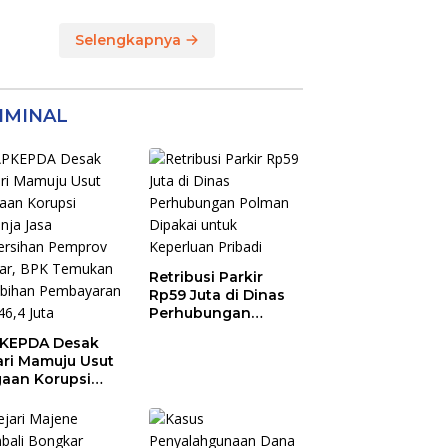
Selengkapnya
IMINAL
Retribusi Parkir
Rp59 Juta di Dinas
Perhubungan
Polman Dipakai
KEPDA Desak
untuk Keperluan
ari Mamuju Usut
Pribadi
aan Korupsi
anja Jasa
ersihan
prov Sulbar,