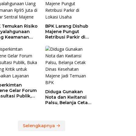
 Temukan Risiko
BPK Larang Dishub
yalahgunaan
Majene Pungut
ng Keamanan
Retribusi Parkir di
5 Juta di Pasar
Lokasi Usaha
tral Majene
perkimtan
ene Gelar Forum
Diduga Gunakan
sultasi Publik,
Nota dan Kwitansi
a Ruang Kritik
Palsu, Belanja Cetak
uk Perbaikan
Dinas Kesehatan
anan
Majene Jadi Temuan
BPK
Selengkapnya