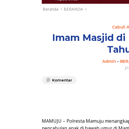
Beranda
BERANDA
Cabuli 
Imam Masjid di
Tahu
Admin
-
BER
21
Komentar
MAMUJU – Polresta Mamuju menangkap pr
pencabulan anak di bawah umur di Mamuj