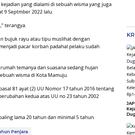
ejadian yang dialami di sebuah wisma yang juga
 9 Septmber 2022 lalu.
,” terangya.
KR
n bujuk rayu atau tipu muslihat dengan
menjadi pacar korban padahal pelaku sudah
 rumah temanya dan suasana sedang hujan
ebuah wisma di Kota Mamuju.
 pasal 81 ayat (2) UU Nomor 17 tahun 2016 tentang
erubahan kedua atas UU no 23 tahun 2002
JAP
Kej
Dug
ling lama 20 tahun dan minimal 5 tahun.
Bel
Keb
Pem
ahun Penjara