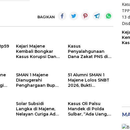
BPK
Kel
Pem
Rp1
BAGIKAN
Kej
Kem
Kas
 Rp59
Kejari Majene
Kasus
TPP
Kembali Bongkar
Penyalahgunaan
13 
Kasus Korupsi Dana
Dana Zakat PNS di
Dis
TPP, TPG-13, Tamsil-
Disdikpora Majene
13 dan TKG di
Masuk Tahap
Disdikpora
Penyidikan Kejari
ene
SMAN 1 Majene
51 Alumni SMAN 1
Majene, Siapa
Dianugerahi
Majene Lolos SNBT
Tersangkanya?
gi
Penghargaan Bupati
2026, Bukti
m
pada Hari
Konsistensi Cetak
Lingkungan Hidup
Generasi Berprestasi
ukum
Sedunia 2026
Solar Subsidi
Kasus Oli Palsu
Langka di Majene,
Mandek di Polda
Nelayan Curiga Ada
Sulbar, “Ada Uang,
MA
jari
Suplai ke Tambang,
Tersangka
kim
Oknum APH Diduga
Disayang?”
Jadi Beking