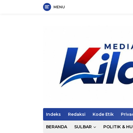
MENU
Langsung
ke
konten
Indeks
Redaksi
Kode Etik
Priva
BERANDA
SULBAR
POLITIK & H