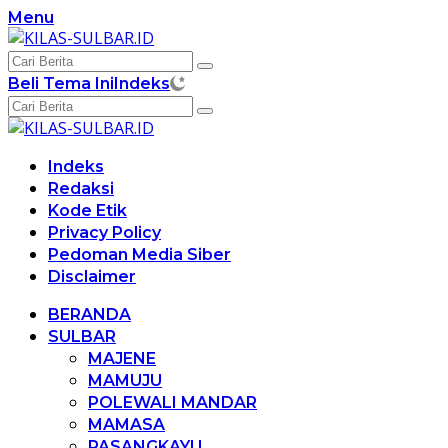
Langsung
Menu
ke
konten
Beli Tema Ini
Indeks
Indeks
Redaksi
Kode Etik
Privacy Policy
Pedoman Media Siber
Disclaimer
BERANDA
SULBAR
MAJENE
MAMUJU
POLEWALI MANDAR
MAMASA
PASANGKAYU