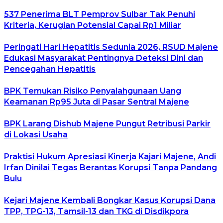
537 Penerima BLT Pemprov Sulbar Tak Penuhi
Kriteria, Kerugian Potensial Capai Rp1 Miliar
Peringati Hari Hepatitis Sedunia 2026, RSUD Majene
Edukasi Masyarakat Pentingnya Deteksi Dini dan
Pencegahan Hepatitis
BPK Temukan Risiko Penyalahgunaan Uang
Keamanan Rp95 Juta di Pasar Sentral Majene
BPK Larang Dishub Majene Pungut Retribusi Parkir
di Lokasi Usaha
Praktisi Hukum Apresiasi Kinerja Kajari Majene, Andi
Irfan Dinilai Tegas Berantas Korupsi Tanpa Pandang
Bulu
Kejari Majene Kembali Bongkar Kasus Korupsi Dana
TPP, TPG-13, Tamsil-13 dan TKG di Disdikpora