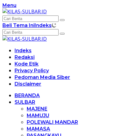
Langsung
Menu
ke
konten
Beli Tema Ini
Indeks
Indeks
Redaksi
Kode Etik
Privacy Policy
Pedoman Media Siber
Disclaimer
BERANDA
SULBAR
MAJENE
MAMUJU
POLEWALI MANDAR
MAMASA
PASANGKAYU