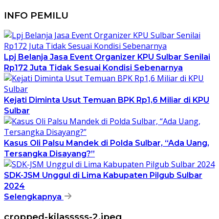
INFO PEMILU
Lpj Belanja Jasa Event Organizer KPU Sulbar Senilai
Rp172 Juta Tidak Sesuai Kondisi Sebenarnya
Kejati Diminta Usut Temuan BPK Rp1,6 Miliar di KPU
Sulbar
Kasus Oli Palsu Mandek di Polda Sulbar, “Ada Uang,
Tersangka Disayang?”
SDK-JSM Unggul di Lima Kabupaten Pilgub Sulbar
2024
Selengkapnya
cropped-kilasssss-2.jpeg