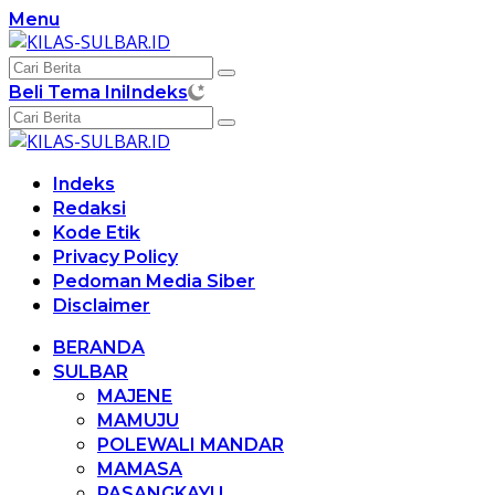
Langsung
Menu
ke
konten
Beli Tema Ini
Indeks
Indeks
Redaksi
Kode Etik
Privacy Policy
Pedoman Media Siber
Disclaimer
BERANDA
SULBAR
MAJENE
MAMUJU
POLEWALI MANDAR
MAMASA
PASANGKAYU