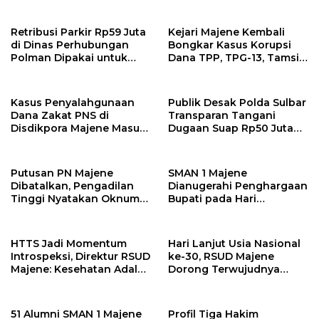
Kebersihan Pemprov
dan Gaya Hidup Sehat
Sulbar, BPK Temukan
Kunci Menekan Risiko
Kelebihan Pembayaran
Kanker Paru
Retribusi Parkir Rp59 Juta
Kejari Majene Kembali
Rp146,4 Juta
di Dinas Perhubungan
Bongkar Kasus Korupsi
Polman Dipakai untuk
Dana TPP, TPG-13, Tamsil-
Keperluan Pribadi
13 dan TKG di Disdikpora
Kasus Penyalahgunaan
Publik Desak Polda Sulbar
Dana Zakat PNS di
Transparan Tangani
Disdikpora Majene Masuk
Dugaan Suap Rp50 Juta
Tahap Penyidikan Kejari
Libatkan Anggota DPRD
Majene, Siapa
Sulbar
Tersangkanya?
Putusan PN Majene
SMAN 1 Majene
Dibatalkan, Pengadilan
Dianugerahi Penghargaan
Tinggi Nyatakan Oknum
Bupati pada Hari
Polisi Majene Bersalah
Lingkungan Hidup
dan Hukum 2 Tahun
Sedunia 2026
Penjara
HTTS Jadi Momentum
Hari Lanjut Usia Nasional
Introspeksi, Direktur RSUD
ke-30, RSUD Majene
Majene: Kesehatan Adalah
Dorong Terwujudnya
Investasi Paling Berharga
Lingkungan Ramah
Lansia
51 Alumni SMAN 1 Majene
Profil Tiga Hakim