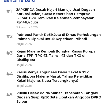
Berita Terbaru
JAPKEPDA Desak Kejari Mamuju Usut Dugaan
#1
Korupsi Belanja Jasa Kebersihan Pemprov
Sulbar, BPK Temukan Kelebihan Pembayaran
Rp146,4 Juta
5 Agustus 2026
Retribusi Parkir Rp59 Juta di Dinas Perhubungan
#2
Polman Dipakai untuk Keperluan Pribadi
28 Juli 2026
Kejari Majene Kembali Bongkar Kasus Korupsi
#3
Dana TPP, TPG-13, Tamsil-13 dan TKG di
Disdikpora
15 Juli 2026
Kasus Penyalahgunaan Dana Zakat PNS di
#4
Disdikpora Majene Masuk Tahap Penyidikan
Kejari Majene, Siapa Tersangkanya?
15 Juli 2026
Publik Desak Polda Sulbar Transparan Tangani
#5
Dugaan Suap Rp50 Juta Libatkan Anggota DPRD
Sulbar