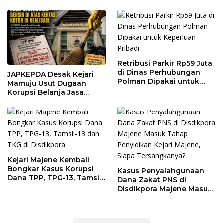
Retribusi Parkir Rp59 Juta
di Dinas Perhubungan
JAPKEPDA Desak Kejari
Polman Dipakai untuk
Mamuju Usut Dugaan
Keperluan Pribadi
Korupsi Belanja Jasa
Kebersihan Pemprov
Sulbar, BPK Temukan
Kelebihan Pembayaran
Rp146,4 Juta
Kejari Majene Kembali
Bongkar Kasus Korupsi
Kasus Penyalahgunaan
Dana TPP, TPG-13, Tamsil-
Dana Zakat PNS di
13 dan TKG di Disdikpora
Disdikpora Majene Masuk
Tahap Penyidikan Kejari
Majene, Siapa
Tersangkanya?