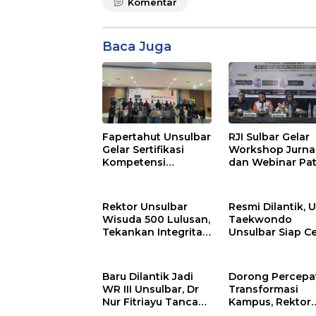
Komentar
Baca Juga
Fapertahut Unsulbar
RJI Sulbar Gelar
Gelar Sertifikasi
Workshop Jurna
Kompetensi
dan Webinar Pa
Mahasiswa, Perkuat
HKI di Majene
Daya Saing Lulusan
Rektor Unsulbar
Resmi Dilantik, 
Wisuda 500 Lulusan,
Taekwondo
Tekankan Integritas
Unsulbar Siap C
dan Kesiapan
Atlet Berprestas
Hadapi Era
hingga Level Du
Teknologi
Baru Dilantik Jadi
Dorong Percepa
WR III Unsulbar, Dr
Transformasi
Nur Fitriayu Tancap
Kampus, Rektor
Gas Benahi Sistem
Unsulbar Lantik