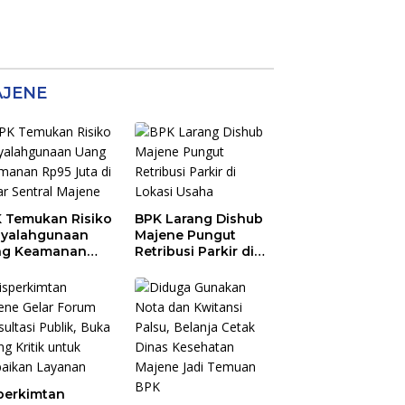
JENE
 Temukan Risiko
BPK Larang Dishub
yalahgunaan
Majene Pungut
ng Keamanan
Retribusi Parkir di
5 Juta di Pasar
Lokasi Usaha
tral Majene
perkimtan