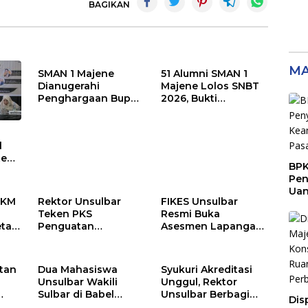
BAGIKAN
MA
SMAN 1 Majene
51 Alumni SMAN 1
Dianugerahi
Majene Lolos SNBT
Penghargaan Bupati
2026, Bukti
pada Hari
Konsistensi Cetak
Lingkungan Hidup
Generasi Berprestasi
Sedunia 2026
l
ten
BPK
Pen
Ua
UKM
Rektor Unsulbar
FIKES Unsulbar
Rp9
Teken PKS
Resmi Buka
Sen
etak
Penguatan
Asesmen Lapangan
i
Kekayaan
Prodi Sarjana
nia
Intelektual dengan
Terapan Terapi Gigi,
Kemenkum Sulbar
Target Jadi
tan
Dua Mahasiswa
Syukuri Akreditasi
Unggulan
Unsulbar Wakili
Unggul, Rektor
Kesehatan 2040
Sulbar di Babel
Unsulbar Berbagi
Dis
Open Debate II,
Kebahagiaan