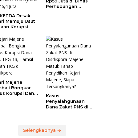
Rp59 Juta di Dinas
Perhubungan
Polman Dipakai
KEPDA Desak
untuk Keperluan
ari Mamuju Usut
Pribadi
aan Korupsi
anja Jasa
ersihan
prov Sulbar,
 Temukan
ebihan
bayaran
46,4 Juta
ari Majene
bali Bongkar
us Korupsi Dana
Kasus
, TPG-13, Tamsil-
Penyalahgunaan
dan TKG di
Dana Zakat PNS di
dikpora
Disdikpora Majene
Masuk Tahap
Penyidikan Kejari
Majene, Siapa
Selengkapnya
Tersangkanya?