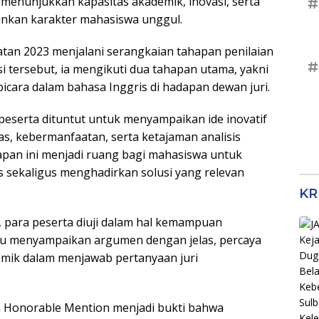
menunjukkan kapasitas akademik, inovasi, serta
#
kan karakter mahasiswa unggul.
an 2023 menjalani serangkaian tahapan penilaian
#
 tersebut, ia mengikuti dua tahapan utama, yakni
bicara dalam bahasa Inggris di hadapan dewan juri.
 peserta dituntut untuk menyampaikan ide inovatif
tas, kebermanfaatan, serta ketajaman analisis
apan ini menjadi ruang bagi mahasiswa untuk
 sekaligus menghadirkan solusi yang relevan
KR
s, para peserta diuji dalam hal kemampuan
u menyampaikan argumen dengan jelas, percaya
emik dalam menjawab pertanyaan juri
 Honorable Mention menjadi bukti bahwa