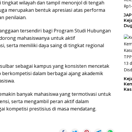
tingkat wilayah dan tampil menonjol di tengah
juga merupakan bentuk apresiasi atas performa
JAP
n penilaian.
Kej
Dug
ebanggaan tersendiri bagi Program Studi Hubungan
Bel
Keb
ndorong mahasiswanya untuk aktif
Pem
, serta memiliki daya saing di tingkat regional
BPK
Kel
Pem
Rp1
nsulbar sebagai kampus yang konsisten mencetak
ap berkompetisi dalam berbagai ajang akademik
Kej
siswa.
Kem
Kas
semakin banyak mahasiswa yang termotivasi untuk
TPP
13 
nsi, serta mengambil peran aktif dalam
Dis
 kompetisi prestisius di masa mendatang.