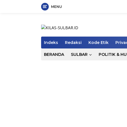
MENU
Langsung
ke
konten
Indeks
Redaksi
Kode Etik
Priva
BERANDA
SULBAR
POLITIK & H