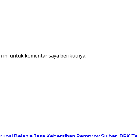
 ini untuk komentar saya berikutnya.
upsi Belanja Jasa Kebersihan Pemprov Sulbar, BPK 