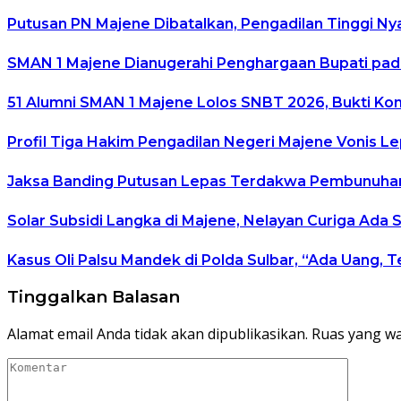
Putusan PN Majene Dibatalkan, Pengadilan Tinggi N
SMAN 1 Majene Dianugerahi Penghargaan Bupati pad
51 Alumni SMAN 1 Majene Lolos SNBT 2026, Bukti Kon
Profil Tiga Hakim Pengadilan Negeri Majene Vonis
Jaksa Banding Putusan Lepas Terdakwa Pembunuhan, 
Solar Subsidi Langka di Majene, Nelayan Curiga Ada
Kasus Oli Palsu Mandek di Polda Sulbar, “Ada Uang, 
Tinggalkan Balasan
Alamat email Anda tidak akan dipublikasikan.
Ruas yang wa