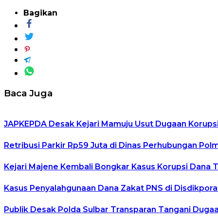
Bagikan
Baca Juga
JAPKEPDA Desak Kejari Mamuju Usut Dugaan Korupsi
Retribusi Parkir Rp59 Juta di Dinas Perhubungan Pol
Kejari Majene Kembali Bongkar Kasus Korupsi Dana TP
Kasus Penyalahgunaan Dana Zakat PNS di Disdikpora
Publik Desak Polda Sulbar Transparan Tangani Duga