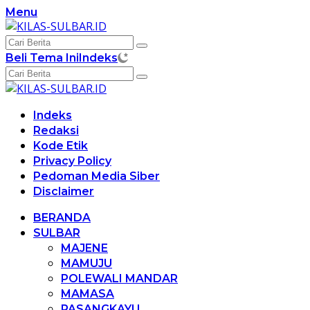
Langsung
Menu
ke
konten
Beli Tema Ini
Indeks
Indeks
Redaksi
Kode Etik
Privacy Policy
Pedoman Media Siber
Disclaimer
BERANDA
SULBAR
MAJENE
MAMUJU
POLEWALI MANDAR
MAMASA
PASANGKAYU