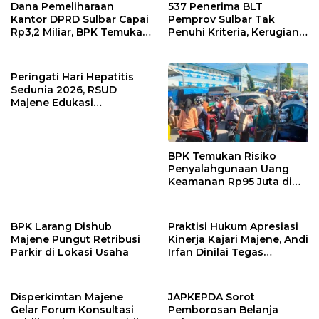
Perkebunan Sulbar
Kelebihan Pembayaran
Dana Pemeliharaan
537 Penerima BLT
Rp146,4 Juta
Kantor DPRD Sulbar Capai
Pemprov Sulbar Tak
Rp3,2 Miliar, BPK Temukan
Penuhi Kriteria, Kerugian
Kelebihan Bayar Rp278
Potensial Capai Rp1 Miliar
Juta
Peringati Hari Hepatitis
Sedunia 2026, RSUD
Majene Edukasi
Masyarakat Pentingnya
Deteksi Dini dan
Pencegahan Hepatitis
BPK Temukan Risiko
Penyalahgunaan Uang
Keamanan Rp95 Juta di
Pasar Sentral Majene
BPK Larang Dishub
Praktisi Hukum Apresiasi
Majene Pungut Retribusi
Kinerja Kajari Majene, Andi
Parkir di Lokasi Usaha
Irfan Dinilai Tegas
Berantas Korupsi Tanpa
Pandang Bulu
Disperkimtan Majene
JAPKEPDA Sorot
Gelar Forum Konsultasi
Pemborosan Belanja