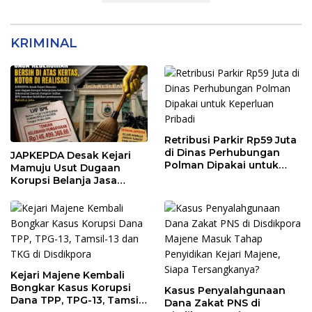
KRIMINAL
Retribusi Parkir Rp59 Juta
di Dinas Perhubungan
JAPKEPDA Desak Kejari
Polman Dipakai untuk
Mamuju Usut Dugaan
Keperluan Pribadi
Korupsi Belanja Jasa
Kebersihan Pemprov
Sulbar, BPK Temukan
Kelebihan Pembayaran
Rp146,4 Juta
Kejari Majene Kembali
Bongkar Kasus Korupsi
Kasus Penyalahgunaan
Dana TPP, TPG-13, Tamsil-
Dana Zakat PNS di