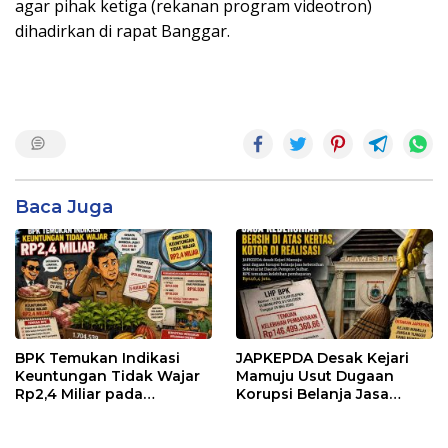
agar pihak ketiga (rekanan program videotron)
dihadirkan di rapat Banggar.
Baca Juga
BPK Temukan Indikasi
JAPKEPDA Desak Kejari
Keuntungan Tidak Wajar
Mamuju Usut Dugaan
Rp2,4 Miliar pada
Korupsi Belanja Jasa
Pengadaan Bibit Kakao
Kebersihan Pemprov
Rp24 Miliar di Dinas
Sulbar, BPK Temukan