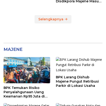
13 dan TKG di Disdikpora
Disdikpora Majene Masuk
Tahap Penyidikan Kejari
Majene, Siapa
Tersangkanya?
Selengkapnya
MAJENE
BPK Larang Dishub
Majene Pungut Retribusi
Parkir di Lokasi Usaha
BPK Temukan Risiko
Penyalahgunaan Uang
Keamanan Rp95 Juta di
Pasar Sentral Majene