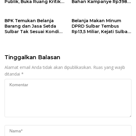
Publik, Buka Ruang Kritik
Bahan Kampanye Rp398
untuk Perbaikan Layanan
Juta, Kejati Sulbar Didesak
Telusuri Dugaan Korupsi
di KPU Sulbar
BPK Temukan Belanja
Belanja Makan Minum
Barang dan Jasa Setda
DPRD Sulbar Tembus
Sulbar Tak Sesuai Kondisi
Rp13,5 Miliar, Kejati Sulbar
Riil, Kejati Diminta Telusuri
Diminta Telusuri Dugaan
Dugaan Penyimpangan
Korupsi Rp602 Juta
Tinggalkan Balasan
Alamat email Anda tidak akan dipublikasikan.
Ruas yang wajib
ditandai
*