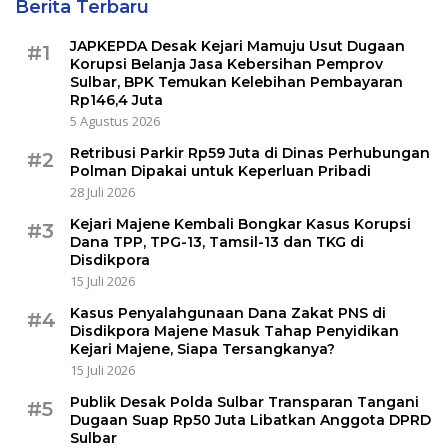
Berita Terbaru
JAPKEPDA Desak Kejari Mamuju Usut Dugaan
#1
Korupsi Belanja Jasa Kebersihan Pemprov
Sulbar, BPK Temukan Kelebihan Pembayaran
Rp146,4 Juta
5 Agustus 2026
Retribusi Parkir Rp59 Juta di Dinas Perhubungan
#2
Polman Dipakai untuk Keperluan Pribadi
28 Juli 2026
Kejari Majene Kembali Bongkar Kasus Korupsi
#3
Dana TPP, TPG-13, Tamsil-13 dan TKG di
Disdikpora
15 Juli 2026
Kasus Penyalahgunaan Dana Zakat PNS di
#4
Disdikpora Majene Masuk Tahap Penyidikan
Kejari Majene, Siapa Tersangkanya?
15 Juli 2026
Publik Desak Polda Sulbar Transparan Tangani
#5
Dugaan Suap Rp50 Juta Libatkan Anggota DPRD
Sulbar