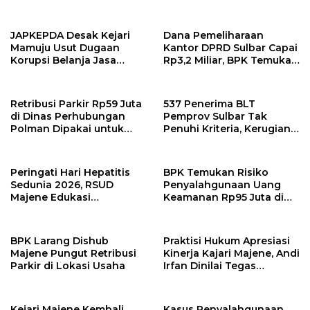
PUPR dan BPBD Sulbar
Pengadaan Bibit Kakao
Rp24 Miliar di Dinas
Perkebunan Sulbar
JAPKEPDA Desak Kejari
Dana Pemeliharaan
Mamuju Usut Dugaan
Kantor DPRD Sulbar Capai
Korupsi Belanja Jasa
Rp3,2 Miliar, BPK Temukan
Kebersihan Pemprov
Kelebihan Bayar Rp278
Sulbar, BPK Temukan
Juta
Kelebihan Pembayaran
Retribusi Parkir Rp59 Juta
537 Penerima BLT
Rp146,4 Juta
di Dinas Perhubungan
Pemprov Sulbar Tak
Polman Dipakai untuk
Penuhi Kriteria, Kerugian
Keperluan Pribadi
Potensial Capai Rp1 Miliar
Peringati Hari Hepatitis
BPK Temukan Risiko
Sedunia 2026, RSUD
Penyalahgunaan Uang
Majene Edukasi
Keamanan Rp95 Juta di
Masyarakat Pentingnya
Pasar Sentral Majene
Deteksi Dini dan
Pencegahan Hepatitis
BPK Larang Dishub
Praktisi Hukum Apresiasi
Majene Pungut Retribusi
Kinerja Kajari Majene, Andi
Parkir di Lokasi Usaha
Irfan Dinilai Tegas
Berantas Korupsi Tanpa
Pandang Bulu
Kejari Majene Kembali
Kasus Penyalahgunaan