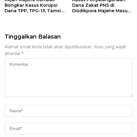
Bongkar Kasus Korupsi
Dana Zakat PNS di
Dana TPP, TPG-13, Tamsil-
Disdikpora Majene Masuk
13 dan TKG di Disdikpora
Tahap Penyidikan Kejari
Majene, Siapa
Tersangkanya?
Tinggalkan Balasan
Alamat email Anda tidak akan dipublikasikan.
Ruas yang wajib
ditandai
*