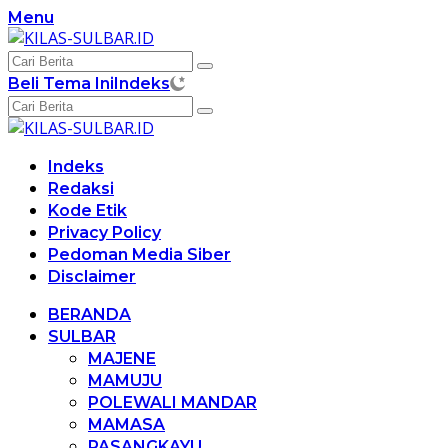
Langsung
Menu
ke
konten
Beli Tema Ini
Indeks
Indeks
Redaksi
Kode Etik
Privacy Policy
Pedoman Media Siber
Disclaimer
BERANDA
SULBAR
MAJENE
MAMUJU
POLEWALI MANDAR
MAMASA
PASANGKAYU