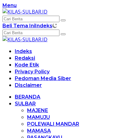
Langsung
Menu
ke
konten
Beli Tema Ini
Indeks
Indeks
Redaksi
Kode Etik
Privacy Policy
Pedoman Media Siber
Disclaimer
BERANDA
SULBAR
MAJENE
MAMUJU
POLEWALI MANDAR
MAMASA
PASANGKAYU