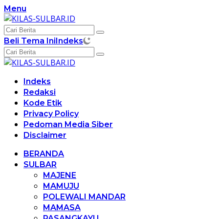
Langsung
Menu
ke
konten
Beli Tema Ini
Indeks
Indeks
Redaksi
Kode Etik
Privacy Policy
Pedoman Media Siber
Disclaimer
BERANDA
SULBAR
MAJENE
MAMUJU
POLEWALI MANDAR
MAMASA
PASANGKAYU