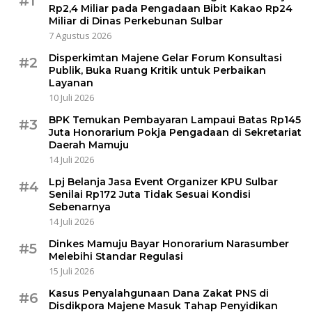
#1
Rp2,4 Miliar pada Pengadaan Bibit Kakao Rp24
Miliar di Dinas Perkebunan Sulbar
7 Agustus 2026
Disperkimtan Majene Gelar Forum Konsultasi
#2
Publik, Buka Ruang Kritik untuk Perbaikan
Layanan
10 Juli 2026
BPK Temukan Pembayaran Lampaui Batas Rp145
#3
Juta Honorarium Pokja Pengadaan di Sekretariat
Daerah Mamuju
14 Juli 2026
Lpj Belanja Jasa Event Organizer KPU Sulbar
#4
Senilai Rp172 Juta Tidak Sesuai Kondisi
Sebenarnya
14 Juli 2026
Dinkes Mamuju Bayar Honorarium Narasumber
#5
Melebihi Standar Regulasi
15 Juli 2026
Kasus Penyalahgunaan Dana Zakat PNS di
#6
Disdikpora Majene Masuk Tahap Penyidikan