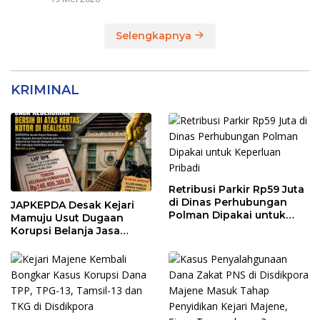
Selengkapnya
KRIMINAL
Retribusi Parkir Rp59 Juta
di Dinas Perhubungan
JAPKEPDA Desak Kejari
Polman Dipakai untuk
Mamuju Usut Dugaan
Keperluan Pribadi
Korupsi Belanja Jasa
Kebersihan Pemprov
Sulbar, BPK Temukan
Kelebihan Pembayaran
Rp146,4 Juta