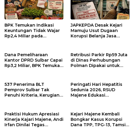
BPK Temukan Indikasi
JAPKEPDA Desak Kejari
Keuntungan Tidak Wajar
Mamuju Usut Dugaan
Rp2,4 Miliar pada
Korupsi Belanja Jasa
Pengadaan Bibit Kakao
Kebersihan Pemprov
Rp24 Miliar di Dinas
Sulbar, BPK Temukan
Perkebunan Sulbar
Kelebihan Pembayaran
Dana Pemeliharaan
Retribusi Parkir Rp59 Juta
Rp146,4 Juta
Kantor DPRD Sulbar Capai
di Dinas Perhubungan
Rp3,2 Miliar, BPK Temukan
Polman Dipakai untuk
Kelebihan Bayar Rp278
Keperluan Pribadi
Juta
537 Penerima BLT
Peringati Hari Hepatitis
Pemprov Sulbar Tak
Sedunia 2026, RSUD
Penuhi Kriteria, Kerugian
Majene Edukasi
Potensial Capai Rp1 Miliar
Masyarakat Pentingnya
Deteksi Dini dan
Pencegahan Hepatitis
Praktisi Hukum Apresiasi
Kejari Majene Kembali
Kinerja Kajari Majene, Andi
Bongkar Kasus Korupsi
Irfan Dinilai Tegas
Dana TPP, TPG-13, Tamsil-
Berantas Korupsi Tanpa
13 dan TKG di Disdikpora