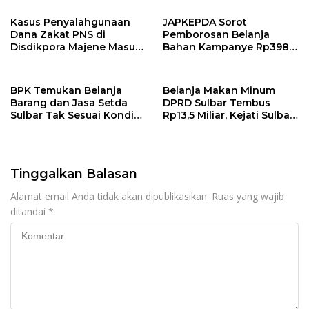
Pandang Bulu
Kasus Penyalahgunaan
JAPKEPDA Sorot
Dana Zakat PNS di
Pemborosan Belanja
Disdikpora Majene Masuk
Bahan Kampanye Rp398
Tahap Penyidikan Kejari
Juta, Kejati Sulbar Didesak
Majene, Siapa
Telusuri Dugaan Korupsi
Tersangkanya?
di KPU Sulbar
BPK Temukan Belanja
Belanja Makan Minum
Barang dan Jasa Setda
DPRD Sulbar Tembus
Sulbar Tak Sesuai Kondisi
Rp13,5 Miliar, Kejati Sulbar
Riil, Kejati Diminta Telusuri
Diminta Telusuri Dugaan
Dugaan Penyimpangan
Korupsi Rp602 Juta
Tinggalkan Balasan
Alamat email Anda tidak akan dipublikasikan.
Ruas yang wajib
ditandai
*