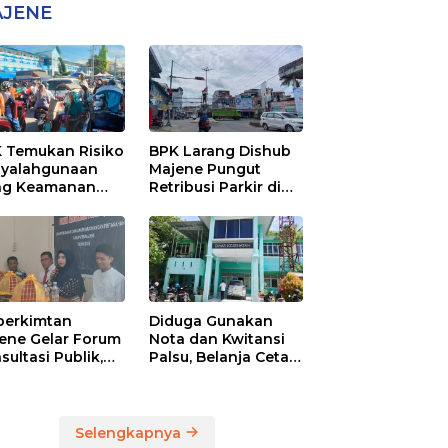
JENE
 Temukan Risiko
BPK Larang Dishub
yalahgunaan
Majene Pungut
ng Keamanan
Retribusi Parkir di
5 Juta di Pasar
Lokasi Usaha
tral Majene
perkimtan
Diduga Gunakan
ene Gelar Forum
Nota dan Kwitansi
sultasi Publik,
Palsu, Belanja Cetak
a Ruang Kritik
Dinas Kesehatan
uk Perbaikan
Majene Jadi Temuan
anan
BPK
Selengkapnya