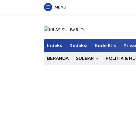
MENU
Langsung
ke
konten
Indeks
Redaksi
Kode Etik
Priva
BERANDA
SULBAR
POLITIK & H