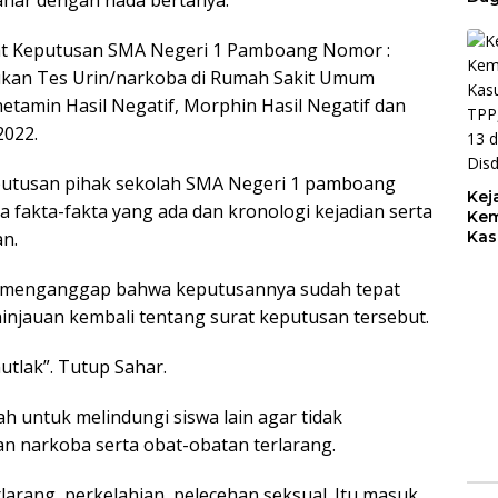
Bel
Keb
t Keputusan SMA Negeri 1 Pamboang Nomor :
Pem
ukan Tes Urin/narkoba di Rumah Sakit Umum
BPK
Kel
tamin Hasil Negatif, Morphin Hasil Negatif dan
Pem
2022.
Rp1
utusan pihak sekolah SMA Negeri 1 pamboang
Kej
fakta-fakta yang ada dan kronologi kejadian serta
Kem
n.
Kas
TPP
13 
 menganggap bahwa keputusannya sudah tepat
Dis
ninjauan kembali tentang surat keputusan tersebut.
utlak”. Tutup Sahar.
h untuk melindungi siswa lain agar tidak
 narkoba serta obat-obatan terlarang.
larang, perkelahian, pelecehan seksual. Itu masuk