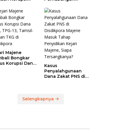
anja Jasa
Polman Dipakai
ersihan
untuk Keperluan
prov Sulbar,
Pribadi
 Temukan
ebihan
bayaran
46,4 Juta
ari Majene
bali Bongkar
us Korupsi Dana
Kasus
, TPG-13, Tamsil-
Penyalahgunaan
dan TKG di
Dana Zakat PNS di
dikpora
Disdikpora Majene
Masuk Tahap
Penyidikan Kejari
Majene, Siapa
Selengkapnya
Tersangkanya?