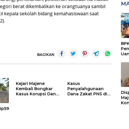
MA
egori berat dikembalikan ke orangtuanya sambil
akil kepala sekolah bidang kemahasiswaan saat
2).
BPK
Pen
Ua
BAGIKAN
Rp9
Sen
Kejari Majene
Kasus
Kembali Bongkar
Penyalahgunaan
Dis
Kasus Korupsi Dana
Dana Zakat PNS di
Maj
TPP, TPG-13, Tamsil-
Disdikpora Majene
Kon
13 dan TKG di
Masuk Tahap
Buk
 Rp59
Disdikpora
Penyidikan Kejari
unt
Majene, Siapa
Lay
Tersangkanya?