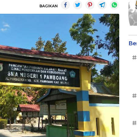
BAGIKAN
Be
#
#
#