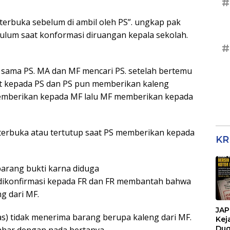
#
 terbuka sebelum di ambil oleh PS”. ungkap pak
kulum saat konformasi diruangan kepala sekolah.
#
da sama PS. MA dan MF mencari PS. setelah bertemu
t kepada PS dan PS pun memberikan kaleng
memberikan kepada MF lalu MF memberikan kepada
 terbuka atau tertutup saat PS memberikan kepada
KR
barang bukti karna diduga
 dikonfirmasi kepada FR dan FR membantah bahwa
g dari MF.
JAP
) tidak menerima barang berupa kaleng dari MF.
Kej
Dug
Sahar dengan nada bertanya.