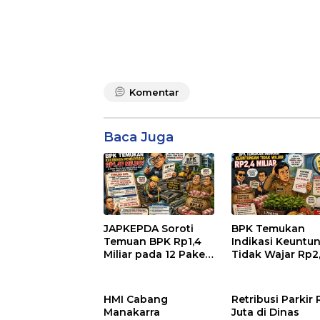
Komentar
Baca Juga
JAPKEPDA Soroti
BPK Temukan
Temuan BPK Rp1,4
Indikasi Keuntu
Miliar pada 12 Paket
Tidak Wajar Rp2
Pekerjaan Dinas
Miliar pada
PUPR dan BPBD
Pengadaan Bibi
Sulbar
Kakao Rp24 Milia
HMI Cabang
Retribusi Parkir
Dinas Perkebun
Manakarra
Juta di Dinas
Sulbar