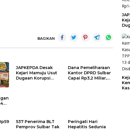
JAP
Kej
Dug
Bel
Keb
BAGIKAN
Pem
BPK
Kel
Pem
Rp1
JAPKEPDA Desak
Dana Pemeliharaan
Kejari Mamuju Usut
Kantor DPRD Sulbar
Kej
Dugaan Korupsi
Capai Rp3,2 Miliar,
Kem
Belanja Jasa
BPK Temukan
Kas
Kebersihan
Kelebihan Bayar
TPP
Pemprov Sulbar, BPK
Rp278 Juta
ngan
13 
Temukan Kelebihan
,4
Dis
Pembayaran Rp146,4
Juta
t
r di
 Rp59
537 Penerima BLT
Peringati Hari
an
Pemprov Sulbar Tak
Hepatitis Sedunia