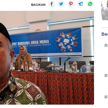
BAGIKAN
Be
#
#
#