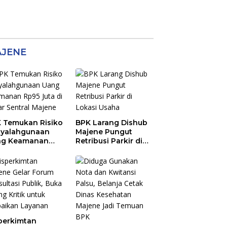
JENE
 Temukan Risiko
BPK Larang Dishub
yalahgunaan
Majene Pungut
ng Keamanan
Retribusi Parkir di
5 Juta di Pasar
Lokasi Usaha
tral Majene
perkimtan