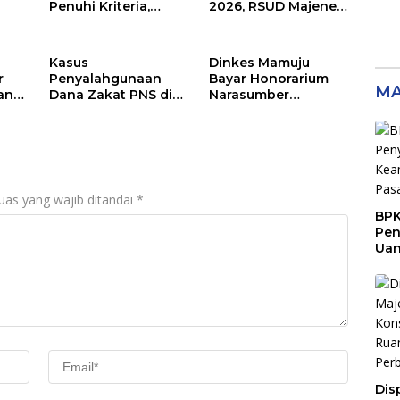
Penuhi Kriteria,
2026, RSUD Majene
Kerugian Potensial
Edukasi Masyarakat
Capai Rp1 Miliar
Pentingnya Deteksi
Dini dan
Kasus
Dinkes Mamuju
Pencegahan
r
Penyalahgunaan
Bayar Honorarium
Hepatitis
MA
ana
Dana Zakat PNS di
Narasumber
sil-
Disdikpora Majene
Melebihi Standar
Masuk Tahap
Regulasi
Penyidikan Kejari
Majene, Siapa
Tersangkanya?
uas yang wajib ditandai
*
BPK
Pen
Ua
Rp9
Sen
Dis