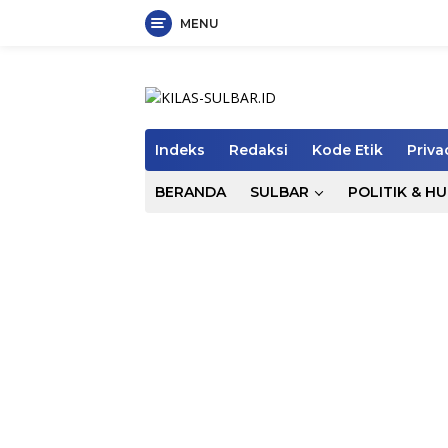
MENU
Langsung
ke
konten
Indeks
Redaksi
Kode Etik
Priva
BERANDA
SULBAR
POLITIK & H