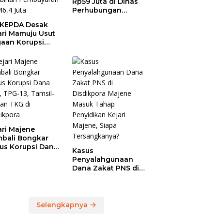
Rp59 Juta di Dinas
Perhubungan
Polman Dipakai
KEPDA Desak
untuk Keperluan
ari Mamuju Usut
Pribadi
aan Korupsi
anja Jasa
ersihan
prov Sulbar,
 Temukan
ebihan
bayaran
46,4 Juta
ari Majene
bali Bongkar
us Korupsi Dana
Kasus
, TPG-13, Tamsil-
Penyalahgunaan
dan TKG di
Dana Zakat PNS di
dikpora
Disdikpora Majene
Masuk Tahap
Penyidikan Kejari
Majene, Siapa
Selengkapnya
Tersangkanya?