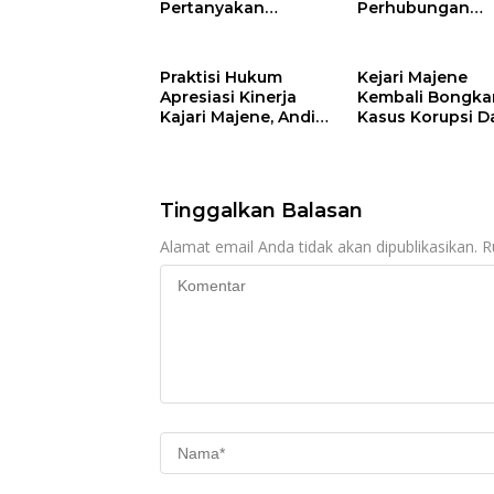
Pertanyakan
Perhubungan
Anggaran Makan
Polman Dipakai
Minum Ketua DPRD
untuk Keperluan
Mamuju
Pribadi
Praktisi Hukum
Kejari Majene
Apresiasi Kinerja
Kembali Bongka
Kajari Majene, Andi
Kasus Korupsi D
Irfan Dinilai Tegas
TPP, TPG-13, Tam
Berantas Korupsi
13 dan TKG di
Tanpa Pandang
Disdikpora
Bulu
Tinggalkan Balasan
Alamat email Anda tidak akan dipublikasikan.
R