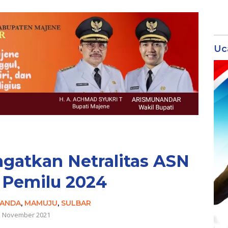
Uc
ngatkan Netralitas ASN
 Pemilu 2024
RANDA
,
MAMUJU
,
SULBAR
2 November 2021