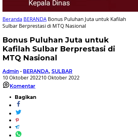
Beranda
BERANDA
Bonus Puluhan Juta untuk Kafilah
Sulbar Berprestasi di MTQ Nasional
Bonus Puluhan Juta untuk
Kafilah Sulbar Berprestasi di
MTQ Nasional
Admin
-
BERANDA
,
SULBAR
10 Oktober 2022
10 Oktober 2022
Komentar
Bagikan