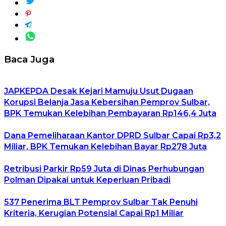
Baca Juga
JAPKEPDA Desak Kejari Mamuju Usut Dugaan
Korupsi Belanja Jasa Kebersihan Pemprov Sulbar,
BPK Temukan Kelebihan Pembayaran Rp146,4 Juta
Dana Pemeliharaan Kantor DPRD Sulbar Capai Rp3,2
Miliar, BPK Temukan Kelebihan Bayar Rp278 Juta
Retribusi Parkir Rp59 Juta di Dinas Perhubungan
Polman Dipakai untuk Keperluan Pribadi
537 Penerima BLT Pemprov Sulbar Tak Penuhi
Kriteria, Kerugian Potensial Capai Rp1 Miliar