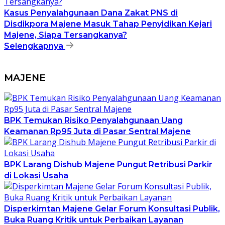
Kasus Penyalahgunaan Dana Zakat PNS di
Disdikpora Majene Masuk Tahap Penyidikan Kejari
Majene, Siapa Tersangkanya?
Selengkapnya
MAJENE
BPK Temukan Risiko Penyalahgunaan Uang
Keamanan Rp95 Juta di Pasar Sentral Majene
BPK Larang Dishub Majene Pungut Retribusi Parkir
di Lokasi Usaha
Disperkimtan Majene Gelar Forum Konsultasi Publik,
Buka Ruang Kritik untuk Perbaikan Layanan