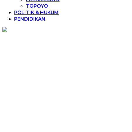
TOPOYO
POLITIK & HUKUM
PENDIDIKAN