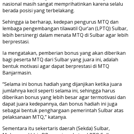
nasional masih sangat memprihatinkan karena selalu
berada posisi yang terbelakang.
Sehingga ia berharap, kedepan pengurus MTQ dan
lembaga pengembangan tilawatil Qur’an (LPTQ) Sulbar,
lebih bersinergi dalam menata MTQ di Sulbar agar lebih
berprestasi.
Ia mengatakan, pemberian bonus yang akan diberikan
bagi peserta MTQ dari Sulbar yang juara ini, adalah
bentuk motivasi agar dapat berprestasi di MTQ
Banjarmasin.
“Selama ini bonus hadiah yang dijanjikan ketika juara
jumlahnya kecil seperti selama ini, sehingga harus
diberikan bonus yang lebih besar agar termotivasi dan
dapat juara kedepannya, dan bonus hadiah ini juga
sebagai bentuk penghargaan pemerintah Sulbar atas
pelaksanaan MTQ,” katanya.
Sementara itu sekertaris daerah (Sekda) Sulbar,