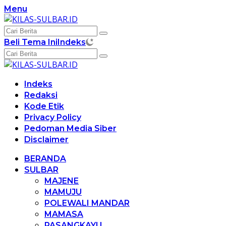
Langsung
Menu
ke
konten
Beli Tema Ini
Indeks
Indeks
Redaksi
Kode Etik
Privacy Policy
Pedoman Media Siber
Disclaimer
BERANDA
SULBAR
MAJENE
MAMUJU
POLEWALI MANDAR
MAMASA
PASANGKAYU