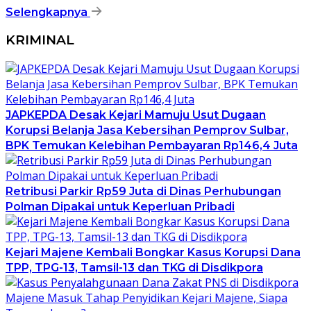
Selengkapnya
KRIMINAL
JAPKEPDA Desak Kejari Mamuju Usut Dugaan
Korupsi Belanja Jasa Kebersihan Pemprov Sulbar,
BPK Temukan Kelebihan Pembayaran Rp146,4 Juta
Retribusi Parkir Rp59 Juta di Dinas Perhubungan
Polman Dipakai untuk Keperluan Pribadi
Kejari Majene Kembali Bongkar Kasus Korupsi Dana
TPP, TPG-13, Tamsil-13 dan TKG di Disdikpora