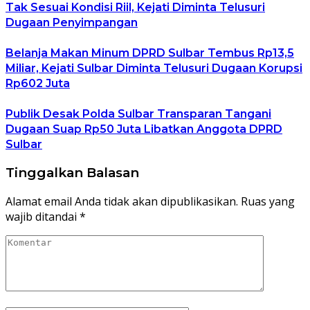
Tak Sesuai Kondisi Riil, Kejati Diminta Telusuri
Dugaan Penyimpangan
Belanja Makan Minum DPRD Sulbar Tembus Rp13,5
Miliar, Kejati Sulbar Diminta Telusuri Dugaan Korupsi
Rp602 Juta
Publik Desak Polda Sulbar Transparan Tangani
Dugaan Suap Rp50 Juta Libatkan Anggota DPRD
Sulbar
Tinggalkan Balasan
Alamat email Anda tidak akan dipublikasikan.
Ruas yang
wajib ditandai
*