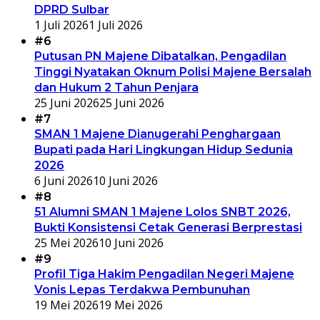
DPRD Sulbar
1 Juli 2026
1 Juli 2026
#6
Putusan PN Majene Dibatalkan, Pengadilan
Tinggi Nyatakan Oknum Polisi Majene Bersalah
dan Hukum 2 Tahun Penjara
25 Juni 2026
25 Juni 2026
#7
SMAN 1 Majene Dianugerahi Penghargaan
Bupati pada Hari Lingkungan Hidup Sedunia
2026
6 Juni 2026
10 Juni 2026
#8
51 Alumni SMAN 1 Majene Lolos SNBT 2026,
Bukti Konsistensi Cetak Generasi Berprestasi
25 Mei 2026
10 Juni 2026
#9
Profil Tiga Hakim Pengadilan Negeri Majene
Vonis Lepas Terdakwa Pembunuhan
19 Mei 2026
19 Mei 2026