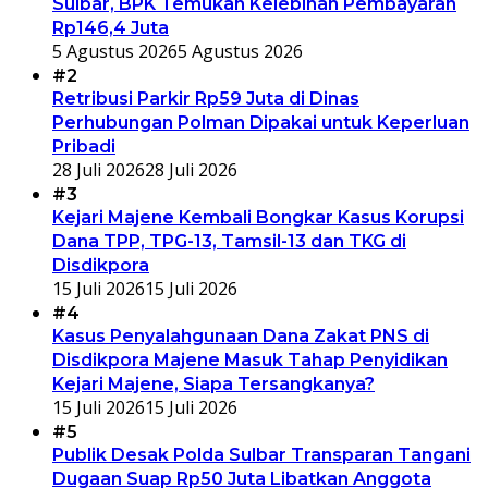
Sulbar, BPK Temukan Kelebihan Pembayaran
Rp146,4 Juta
5 Agustus 2026
5 Agustus 2026
#2
Retribusi Parkir Rp59 Juta di Dinas
Perhubungan Polman Dipakai untuk Keperluan
Pribadi
28 Juli 2026
28 Juli 2026
#3
Kejari Majene Kembali Bongkar Kasus Korupsi
Dana TPP, TPG-13, Tamsil-13 dan TKG di
Disdikpora
15 Juli 2026
15 Juli 2026
#4
Kasus Penyalahgunaan Dana Zakat PNS di
Disdikpora Majene Masuk Tahap Penyidikan
Kejari Majene, Siapa Tersangkanya?
15 Juli 2026
15 Juli 2026
#5
Publik Desak Polda Sulbar Transparan Tangani
Dugaan Suap Rp50 Juta Libatkan Anggota