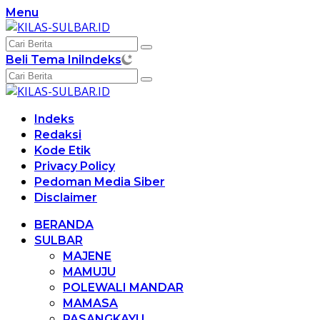
Langsung
Menu
ke
konten
Beli Tema Ini
Indeks
Indeks
Redaksi
Kode Etik
Privacy Policy
Pedoman Media Siber
Disclaimer
BERANDA
SULBAR
MAJENE
MAMUJU
POLEWALI MANDAR
MAMASA
PASANGKAYU