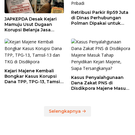
Retribusi Parkir Rp59 Juta
di Dinas Perhubungan
JAPKEPDA Desak Kejari
Polman Dipakai untuk
Mamuju Usut Dugaan
Keperluan Pribadi
Korupsi Belanja Jasa
Kebersihan Pemprov
Sulbar, BPK Temukan
Kelebihan Pembayaran
Rp146,4 Juta
Kejari Majene Kembali
Bongkar Kasus Korupsi
Kasus Penyalahgunaan
Dana TPP, TPG-13, Tamsil-
Dana Zakat PNS di
13 dan TKG di Disdikpora
Disdikpora Majene Masuk
Tahap Penyidikan Kejari
Majene, Siapa
Tersangkanya?
Selengkapnya