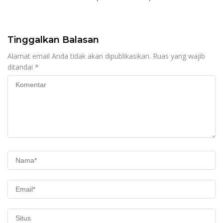
Lpj Belanja Makan Minum
Tak Sesuai Transaksi Riil
Tinggalkan Balasan
Alamat email Anda tidak akan dipublikasikan.
Ruas yang wajib
ditandai
*