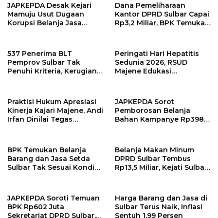
JAPKEPDA Desak Kejari
Dana Pemeliharaan
Mamuju Usut Dugaan
Kantor DPRD Sulbar Capai
Korupsi Belanja Jasa
Rp3,2 Miliar, BPK Temukan
Kebersihan Pemprov
Kelebihan Bayar Rp278
Sulbar, BPK Temukan
Juta
Kelebihan Pembayaran
537 Penerima BLT
Peringati Hari Hepatitis
Rp146,4 Juta
Pemprov Sulbar Tak
Sedunia 2026, RSUD
Penuhi Kriteria, Kerugian
Majene Edukasi
Potensial Capai Rp1 Miliar
Masyarakat Pentingnya
Deteksi Dini dan
Pencegahan Hepatitis
Praktisi Hukum Apresiasi
JAPKEPDA Sorot
Kinerja Kajari Majene, Andi
Pemborosan Belanja
Irfan Dinilai Tegas
Bahan Kampanye Rp398
Berantas Korupsi Tanpa
Juta, Kejati Sulbar Didesak
Pandang Bulu
Telusuri Dugaan Korupsi
di KPU Sulbar
BPK Temukan Belanja
Belanja Makan Minum
Barang dan Jasa Setda
DPRD Sulbar Tembus
Sulbar Tak Sesuai Kondisi
Rp13,5 Miliar, Kejati Sulbar
Riil, Kejati Diminta Telusuri
Diminta Telusuri Dugaan
Dugaan Penyimpangan
Korupsi Rp602 Juta
JAPKEPDA Soroti Temuan
Harga Barang dan Jasa di
BPK Rp602 Juta
Sulbar Terus Naik, Inflasi
Sekretariat DPRD Sulbar,
Sentuh 1,99 Persen