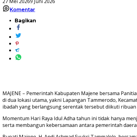
27 Mei 2026
9 Juni 2026
Komentar
Bagikan
MAJENE – Pemerintah Kabupaten Majene bersama Panitia H
di dua lokasi utama, yakni Lapangan Tammerodo, Kecam
ibadah yang berlangsung serentak tersebut diikuti ribuan
Momentum Hari Raya Idul Adha tahun ini tidak hanya men
serta membangun kebersamaan antara pemerintah daera
Bupati Majene, H. Andi Achmad Syukri Tammalele, bers