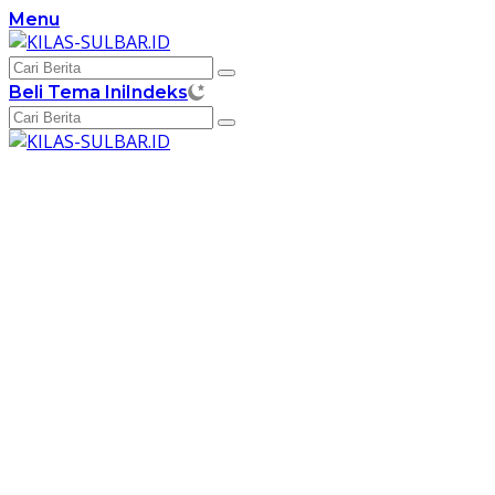
Langsung
Menu
ke
konten
Beli Tema Ini
Indeks