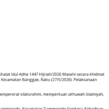
alat Idul Adha 1447 Hijriah/2026 Masehi secara khidmat
Kecamatan Banggae, Rabu (27/5/2026). Pelaksanaan
 mempererat silaturahmi, memperkuat ukhuwah Islamiyah,
n Tammerodo, Kecamatan Tammerodo Sendana. Kehadiran