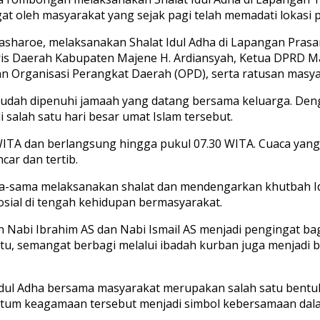
t oleh masyarakat yang sejak pagi telah memadati lokasi p
ni Basharoe, melaksanakan Shalat Idul Adha di Lapangan P
aris Daerah Kabupaten Majene H. Ardiansyah, Ketua DPRD 
 Organisasi Perangkat Daerah (OPD), serta ratusan masyar
t sudah dipenuhi jamaah yang datang bersama keluarga. D
salah satu hari besar umat Islam tersebut.
0 WITA dan berlangsung hingga pukul 07.30 WITA. Cuaca yan
ar dan tertib.
a-sama melaksanakan shalat dan mendengarkan khutbah 
sial di tengah kehidupan bermasyarakat.
an Nabi Ibrahim AS dan Nabi Ismail AS menjadi pengingat 
itu, semangat berbagi melalui ibadah kurban juga menjadi 
Idul Adha bersama masyarakat merupakan salah satu bentu
tum keagamaan tersebut menjadi simbol kebersamaan dala