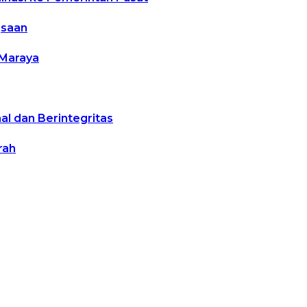
gsaan
 Maraya
l dan Berintegritas
rah