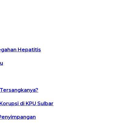
egahan Hepatitis
lu
a Tersangkanya?
orupsi di KPU Sulbar
n Penyimpangan