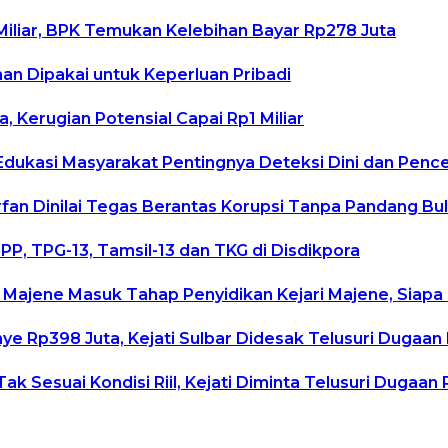
iliar, BPK Temukan Kelebihan Bayar Rp278 Juta
man Dipakai untuk Keperluan Pribadi
 Kerugian Potensial Capai Rp1 Miliar
 Edukasi Masyarakat Pentingnya Deteksi Dini dan Penc
 Irfan Dinilai Tegas Berantas Korupsi Tanpa Pandang Bu
P, TPG-13, Tamsil-13 dan TKG di Disdikpora
 Majene Masuk Tahap Penyidikan Kejari Majene, Siap
Rp398 Juta, Kejati Sulbar Didesak Telusuri Dugaan K
k Sesuai Kondisi Riil, Kejati Diminta Telusuri Dugaa