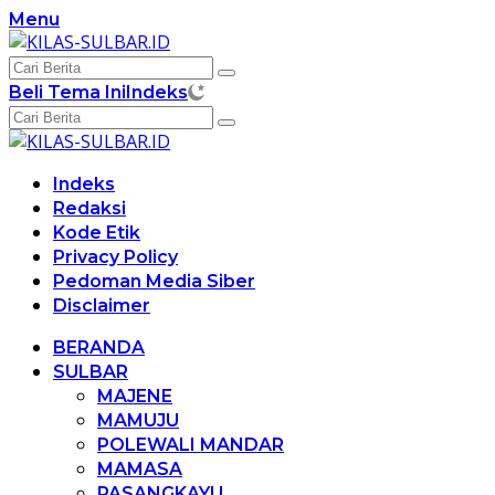
Langsung
Menu
ke
konten
Beli Tema Ini
Indeks
Indeks
Redaksi
Kode Etik
Privacy Policy
Pedoman Media Siber
Disclaimer
BERANDA
SULBAR
MAJENE
MAMUJU
POLEWALI MANDAR
MAMASA
PASANGKAYU