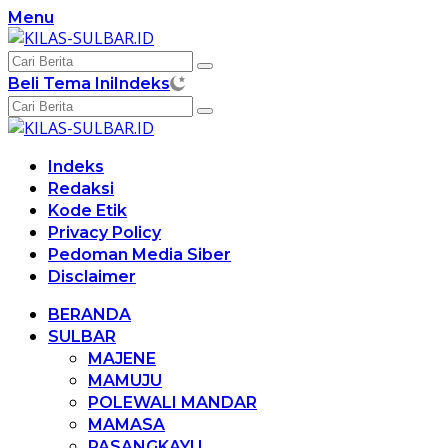
Langsung
Menu
ke
konten
Beli Tema Ini
Indeks
Indeks
Redaksi
Kode Etik
Privacy Policy
Pedoman Media Siber
Disclaimer
BERANDA
SULBAR
MAJENE
MAMUJU
POLEWALI MANDAR
MAMASA
PASANGKAYU