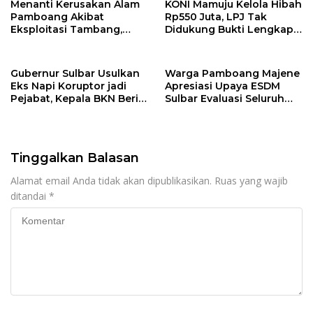
Menanti Kerusakan Alam
KONI Mamuju Kelola Hibah
Pamboang Akibat
Rp550 Juta, LPJ Tak
Eksploitasi Tambang,
Didukung Bukti Lengkap,
Dugaan Penyimpangan
Toko Bantah Nota ATK
Izin PT. Cadas Industri
Azelia Mekar Kian Terang
Gubernur Sulbar Usulkan
Warga Pamboang Majene
Eks Napi Koruptor jadi
Apresiasi Upaya ESDM
Pejabat, Kepala BKN Beri
Sulbar Evaluasi Seluruh
Peringatan!
Izin Tambang, Harap Izin
PT. Cadas Ikut Dicabut
Tinggalkan Balasan
Alamat email Anda tidak akan dipublikasikan.
Ruas yang wajib
ditandai
*