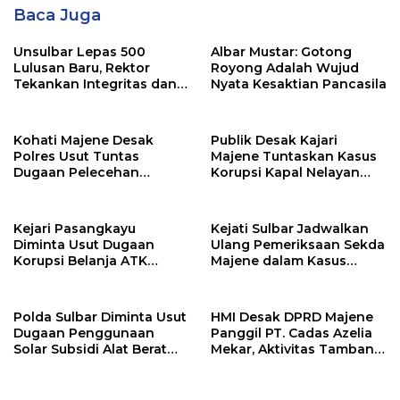
Baca Juga
Unsulbar Lepas 500
Albar Mustar: Gotong
Lulusan Baru, Rektor
Royong Adalah Wujud
Tekankan Integritas dan
Nyata Kesaktian Pancasila
Kemampuan Beradaptasi
Hadapi Masa Depan
Kohati Majene Desak
Publik Desak Kajari
Polres Usut Tuntas
Majene Tuntaskan Kasus
Dugaan Pelecehan
Korupsi Kapal Nelayan
Seksual Kepala Sekolah
DKP, Segera Tahan
SMA Negeri 2 Majene
Tersangka!
Kejari Pasangkayu
Kejati Sulbar Jadwalkan
Diminta Usut Dugaan
Ulang Pemeriksaan Sekda
Korupsi Belanja ATK
Majene dalam Kasus
Rp859 Juta di Sekretariat
Dugaan Korupsi Perumda
Daerah
Aneka Usaha
Polda Sulbar Diminta Usut
HMI Desak DPRD Majene
Dugaan Penggunaan
Panggil PT. Cadas Azelia
Solar Subsidi Alat Berat
Mekar, Aktivitas Tambang
PT. Cadas di Kawasan
Diduga Beroperasi di Luar
Tambang Pamboang
Titik Koordinat