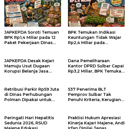
JAPKEPDA Soroti Temuan
BPK Temukan Indikasi
BPK Rp1,4 Miliar pada 12
Keuntungan Tidak Wajar
Paket Pekerjaan Dinas
Rp2,4 Miliar pada
PUPR dan BPBD Sulbar
Pengadaan Bibit Kakao
Rp24 Miliar di Dinas
Perkebunan Sulbar
JAPKEPDA Desak Kejari
Dana Pemeliharaan
Mamuju Usut Dugaan
Kantor DPRD Sulbar Capai
Korupsi Belanja Jasa
Rp3,2 Miliar, BPK Temukan
Kebersihan Pemprov
Kelebihan Bayar Rp278
Sulbar, BPK Temukan
Juta
Kelebihan Pembayaran
Retribusi Parkir Rp59 Juta
537 Penerima BLT
Rp146,4 Juta
di Dinas Perhubungan
Pemprov Sulbar Tak
Polman Dipakai untuk
Penuhi Kriteria, Kerugian
Keperluan Pribadi
Potensial Capai Rp1 Miliar
Peringati Hari Hepatitis
Praktisi Hukum Apresiasi
Sedunia 2026, RSUD
Kinerja Kajari Majene, Andi
Majene Edukasi
Irfan Dinilai Tegas