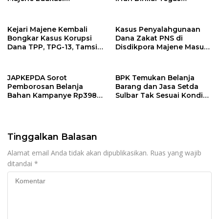
Masyarakat Pentingnya
Berantas Korupsi Tanpa
Deteksi Dini dan
Pandang Bulu
Pencegahan Hepatitis
Kejari Majene Kembali
Kasus Penyalahgunaan
Bongkar Kasus Korupsi
Dana Zakat PNS di
Dana TPP, TPG-13, Tamsil-
Disdikpora Majene Masuk
13 dan TKG di Disdikpora
Tahap Penyidikan Kejari
Majene, Siapa
Tersangkanya?
JAPKEPDA Sorot
BPK Temukan Belanja
Pemborosan Belanja
Barang dan Jasa Setda
Bahan Kampanye Rp398
Sulbar Tak Sesuai Kondisi
Juta, Kejati Sulbar Didesak
Riil, Kejati Diminta Telusuri
Telusuri Dugaan Korupsi
Dugaan Penyimpangan
di KPU Sulbar
Tinggalkan Balasan
Alamat email Anda tidak akan dipublikasikan.
Ruas yang wajib
ditandai
*