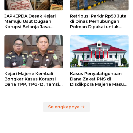
JAPKEPDA Desak Kejari
Retribusi Parkir Rp59 Juta
Mamuju Usut Dugaan
di Dinas Perhubungan
Korupsi Belanja Jasa
Polman Dipakai untuk
Kebersihan Pemprov
Keperluan Pribadi
Sulbar, BPK Temukan
Kelebihan Pembayaran
Rp146,4 Juta
Kejari Majene Kembali
Kasus Penyalahgunaan
Bongkar Kasus Korupsi
Dana Zakat PNS di
Dana TPP, TPG-13, Tamsil-
Disdikpora Majene Masuk
13 dan TKG di Disdikpora
Tahap Penyidikan Kejari
Majene, Siapa
Tersangkanya?
Selengkapnya