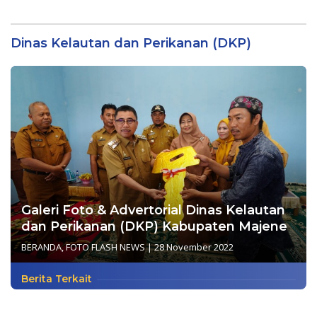
PUPR dan BPBD Sulbar
Pengadaan Bibit Kakao
Rp24 Miliar di Dinas
Perkebunan Sulbar
Dinas Kelautan dan Perikanan (DKP)
Galeri Foto & Advertorial Dinas Kelautan
dan Perikanan (DKP) Kabupaten Majene
BERANDA
,
FOTO FLASH NEWS
|
28 November 2022
Berita Terkait