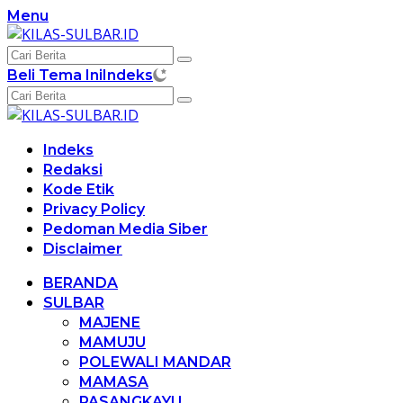
Langsung
Menu
ke
konten
Beli Tema Ini
Indeks
Indeks
Redaksi
Kode Etik
Privacy Policy
Pedoman Media Siber
Disclaimer
BERANDA
SULBAR
MAJENE
MAMUJU
POLEWALI MANDAR
MAMASA
PASANGKAYU