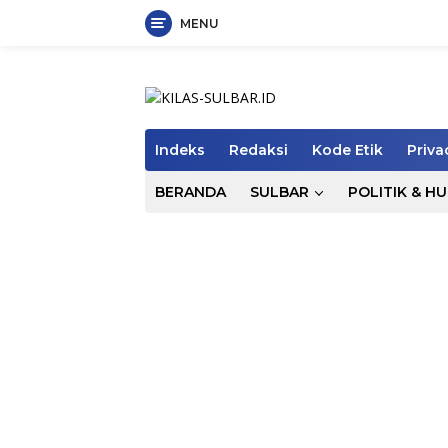
MENU
Langsung
ke
konten
Indeks
Redaksi
Kode Etik
Priva
BERANDA
SULBAR
POLITIK & H