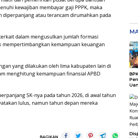
menuhi kewajiban membayar gaji PPPK, maka
an diperpanjang atau terancam dirumahkan pada
MA
 terkait dalam mengusulkan jumlah formasi
idak mempertimbangkan kemampuan keuangan
ngan yang dilakukan oleh lima kabupaten lain di
dalam menghitung kemampuan finansial APBD
BPK
Pen
Ua
Rp9
iperpanjang SK-nya pada tahun 2026, di awal tahun
Sen
yatakan lulus, namun tahun depan mereka
Dis
BAGIKAN