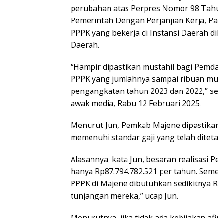
perubahan atas Perpres Nomor 98 Tahu
Pemerintah Dengan Perjanjian Kerja, Pa
PPPK yang bekerja di Instansi Daerah 
Daerah.
“Hampir dipastikan mustahil bagi Pem
PPPK yang jumlahnya sampai ribuan mul
pengangkatan tahun 2023 dan 2022,” seb
awak media, Rabu 12 Februari 2025.
Menurut Jun, Pemkab Majene dipastikan
memenuhi standar gaji yang telah ditet
Alasannya, kata Jun, besaran realisasi
hanya Rp87.794.782.521 per tahun. Sem
PPPK di Majene dibutuhkan sedikitnya R
tunjangan mereka,” ucap Jun.
Menurutnya, jika tidak ada kebijakan af