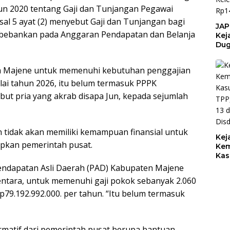
n 2020 tentang Gaji dan Tunjangan Pegawai
sal 5 ayat (2) menyebut Gaji dan Tunjangan bagi
JAP
dibebankan pada Anggaran Pendapatan dan Belanja
Kej
Dug
Bel
Keb
da Majene untuk memenuhi kebutuhan penggajian
Pem
BPK
ai tahun 2026, itu belum termasuk PPPK
Kel
ut pria yang akrab disapa Jun, kepada sejumlah
Pem
Rp1
 tidak akan memiliki kemampuan finansial untuk
Kej
apkan pemerintah pusat.
Kem
Kas
TPP
 Pendapatan Asli Daerah (PAD) Kabupaten Majene
13 
entara, untuk memenuhi gaji pokok sebanyak 2.060
Dis
p79.192.992.000. per tahun. “Itu belum termasuk
irmatif dari pemerintah pusat berupa bantuan