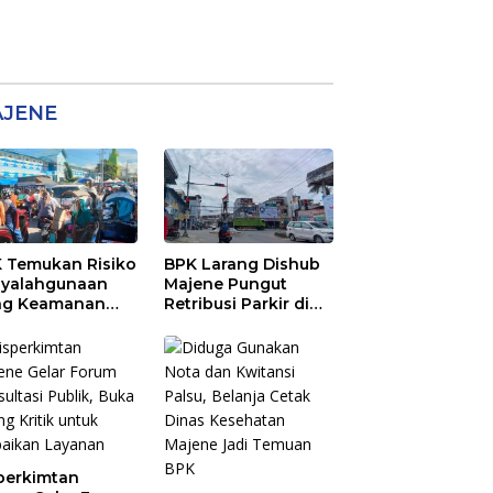
JENE
 Temukan Risiko
BPK Larang Dishub
yalahgunaan
Majene Pungut
ng Keamanan
Retribusi Parkir di
5 Juta di Pasar
Lokasi Usaha
tral Majene
perkimtan