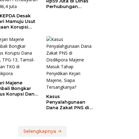
Rp59 Juta di Dinas
Perhubungan
Polman Dipakai
KEPDA Desak
untuk Keperluan
ari Mamuju Usut
Pribadi
aan Korupsi
anja Jasa
ersihan
prov Sulbar,
 Temukan
ebihan
bayaran
46,4 Juta
ari Majene
bali Bongkar
us Korupsi Dana
Kasus
, TPG-13, Tamsil-
Penyalahgunaan
dan TKG di
Dana Zakat PNS di
dikpora
Disdikpora Majene
Masuk Tahap
Penyidikan Kejari
Majene, Siapa
Selengkapnya
Tersangkanya?