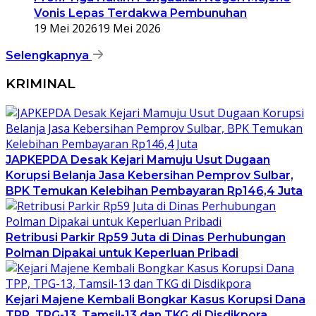
Vonis Lepas Terdakwa Pembunuhan
19 Mei 2026
19 Mei 2026
Selengkapnya
KRIMINAL
JAPKEPDA Desak Kejari Mamuju Usut Dugaan
Korupsi Belanja Jasa Kebersihan Pemprov Sulbar,
BPK Temukan Kelebihan Pembayaran Rp146,4 Juta
Retribusi Parkir Rp59 Juta di Dinas Perhubungan
Polman Dipakai untuk Keperluan Pribadi
Kejari Majene Kembali Bongkar Kasus Korupsi Dana
TPP, TPG-13, Tamsil-13 dan TKG di Disdikpora