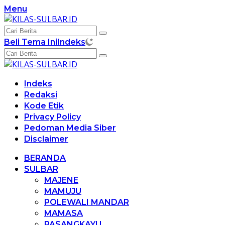
Langsung
Menu
ke
konten
Beli Tema Ini
Indeks
Indeks
Redaksi
Kode Etik
Privacy Policy
Pedoman Media Siber
Disclaimer
BERANDA
SULBAR
MAJENE
MAMUJU
POLEWALI MANDAR
MAMASA
PASANGKAYU