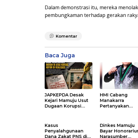
Dalam demonstrasi itu, mereka menolak 
pembungkaman terhadap gerakan rakyat
Komentar
Baca Juga
JAPKEPDA Desak
HMI Cabang
Kejari Mamuju Usut
Manakarra
Dugaan Korupsi
Pertanyakan
Belanja Jasa
Anggaran Maka
Kebersihan
Minum Ketua D
Pemprov Sulbar, BPK
Mamuju
Kasus
Dinkes Mamuju
Temukan Kelebihan
Penyalahgunaan
Bayar Honorari
Pembayaran Rp146,4
Dana Zakat PNS di
Narasumber