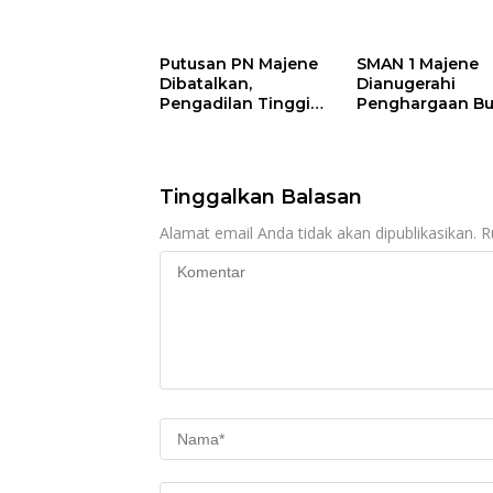
Juta
Disdikpora Majene
Melebihi Standa
Masuk Tahap
Regulasi
Penyidikan Kejari
Putusan PN Majene
SMAN 1 Majene
Majene, Siapa
Dibatalkan,
Dianugerahi
Tersangkanya?
Pengadilan Tinggi
Penghargaan Bu
Nyatakan Oknum
pada Hari
Polisi Majene
Lingkungan Hid
Bersalah dan Hukum
Sedunia 2026
2 Tahun Penjara
Tinggalkan Balasan
Alamat email Anda tidak akan dipublikasikan.
R