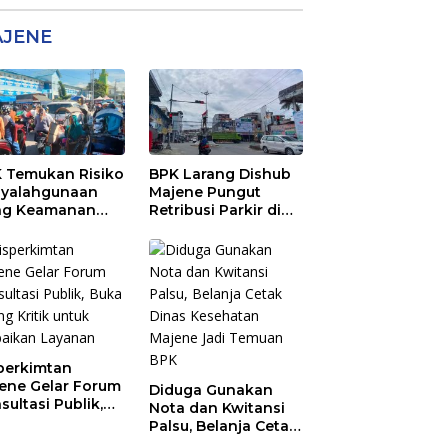
JENE
 Temukan Risiko
BPK Larang Dishub
yalahgunaan
Majene Pungut
ng Keamanan
Retribusi Parkir di
5 Juta di Pasar
Lokasi Usaha
tral Majene
perkimtan
ene Gelar Forum
Diduga Gunakan
sultasi Publik,
Nota dan Kwitansi
a Ruang Kritik
Palsu, Belanja Cetak
uk Perbaikan
Dinas Kesehatan