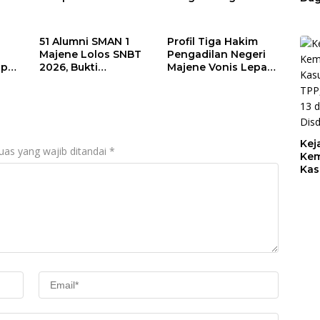
r
Rp145 Juta
Suap Rp50 Juta
Bel
Honorarium Pokja
Libatkan Anggota
Keb
Pengadaan di
DPRD Sulbar
Pem
51 Alumni SMAN 1
Profil Tiga Hakim
Sekretariat Daerah
BPK
Majene Lolos SNBT
Pengadilan Negeri
Mamuju
Kel
pati
2026, Bukti
Majene Vonis Lepas
Pem
Konsistensi Cetak
Terdakwa
Rp1
up
Generasi Berprestasi
Pembunuhan
Kej
uas yang wajib ditandai
*
Kem
Kas
TPP
13 
Dis