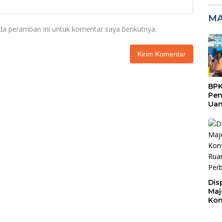
MA
da peramban ini untuk komentar saya berikutnya.
BPK
Pen
Ua
Rp9
Sen
Dis
Maj
Kon
Buk
unt