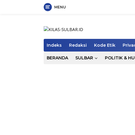
MENU
Langsung
ke
konten
Indeks
Redaksi
Kode Etik
Priva
BERANDA
SULBAR
POLITIK & H