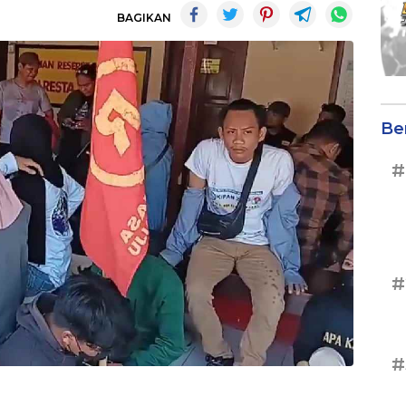
BAGIKAN
Be
#
#
#