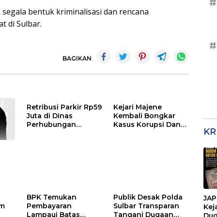
#
segala bentuk kriminalisasi dan rencana
 di Sulbar.
#
BAGIKAN
Retribusi Parkir Rp59
Kejari Majene
Juta di Dinas
Kembali Bongkar
Perhubungan
Kasus Korupsi Dana
KR
Polman Dipakai
TPP, TPG-13, Tamsil-
untuk Keperluan
13 dan TKG di
Pribadi
Disdikpora
n
PRD
BPK Temukan
Publik Desak Polda
JAP
um
Pembayaran
Sulbar Transparan
Kej
Lampaui Batas
Tangani Dugaan
Dug