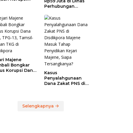
Rp59 Juta di Dinas
anja Jasa
Perhubungan
ersihan
Polman Dipakai
prov Sulbar,
untuk Keperluan
 Temukan
Pribadi
ebihan
bayaran
46,4 Juta
ari Majene
bali Bongkar
us Korupsi Dana
Kasus
, TPG-13, Tamsil-
Penyalahgunaan
dan TKG di
Dana Zakat PNS di
dikpora
Disdikpora Majene
Masuk Tahap
Penyidikan Kejari
Majene, Siapa
Selengkapnya
Tersangkanya?