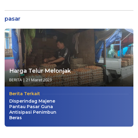
PUPR dan BPBD Sulbar
Pengadaan Bibit Kakao
Rp24 Miliar di Dinas
Perkebunan Sulbar
pasar
Harga Telur Melonjak
BERITA
|
21 Maret 2023
Berita Terkait
Disperindag Majene
Pantau Pasar Guna
Antisipasi Penimbun
Beras