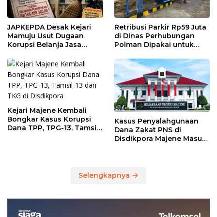
JAPKEPDA Desak Kejari
Retribusi Parkir Rp59 Juta
Mamuju Usut Dugaan
di Dinas Perhubungan
Korupsi Belanja Jasa
Polman Dipakai untuk
Kebersihan Pemprov
Keperluan Pribadi
Sulbar, BPK Temukan
Kelebihan Pembayaran
Rp146,4 Juta
Kejari Majene Kembali
Bongkar Kasus Korupsi
Kasus Penyalahgunaan
Dana TPP, TPG-13, Tamsil-
Dana Zakat PNS di
13 dan TKG di Disdikpora
Disdikpora Majene Masuk
Tahap Penyidikan Kejari
Majene, Siapa
Tersangkanya?
Selengkapnya