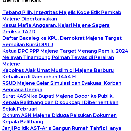
Berita Terkait
Tebang Pilih, Integritas Majelis Kode Etik Pemkab
Majene Dipertanyakan
Kasus Mafia Anggaran, Kejari Majene Segera
Periksa TAPD
Daftar Bacaleg ke KPU, Demokrat Majene Target
Sembilan Kursi DPRD
Ketua DPC PPP Majene Target Menang Pemilu 2024
Nelayan Tinambung Polman Tewas di Perairan
Majene
Kapolres Ajak Umat Muslim di Majene Berburu
Kebaikan di Ramadhan 1444 H
RSUD Majene Gelar Simulasi dan Evakuasi Korban
Bencana Gempa
Surat KASN ke Bupati Majene Bocor ke Publik,
Kepala Balitbang dan Disdukcapil Diberhentikan
Sejak Februari
Oknum ASN Majene Diduga Palsukan Dokumen
Kepala Balitbang
Janji Politik AST-Aris Bangun Rumah Tahfiz Hanya