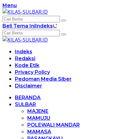
Langsung
Menu
ke
konten
Beli Tema Ini
Indeks
Indeks
Redaksi
Kode Etik
Privacy Policy
Pedoman Media Siber
Disclaimer
BERANDA
SULBAR
MAJENE
MAMUJU
POLEWALI MANDAR
MAMASA
PASANGKAYU