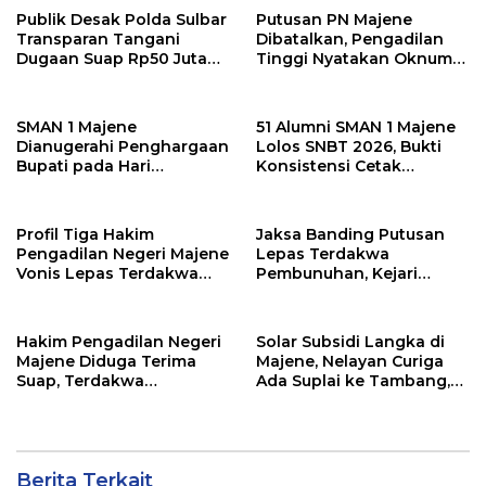
Tersangkanya?
Publik Desak Polda Sulbar
Putusan PN Majene
Transparan Tangani
Dibatalkan, Pengadilan
Dugaan Suap Rp50 Juta
Tinggi Nyatakan Oknum
Libatkan Anggota DPRD
Polisi Majene Bersalah
Sulbar
dan Hukum 2 Tahun
Penjara
SMAN 1 Majene
51 Alumni SMAN 1 Majene
Dianugerahi Penghargaan
Lolos SNBT 2026, Bukti
Bupati pada Hari
Konsistensi Cetak
Lingkungan Hidup
Generasi Berprestasi
Sedunia 2026
Profil Tiga Hakim
Jaksa Banding Putusan
Pengadilan Negeri Majene
Lepas Terdakwa
Vonis Lepas Terdakwa
Pembunuhan, Kejari
Pembunuhan
Majene Nilai Hakim Keliru
Terapkan Hukum
Hakim Pengadilan Negeri
Solar Subsidi Langka di
Majene Diduga Terima
Majene, Nelayan Curiga
Suap, Terdakwa
Ada Suplai ke Tambang,
Pembunuhan Divonis
Oknum APH Diduga Jadi
Lepas
Beking
Berita Terkait