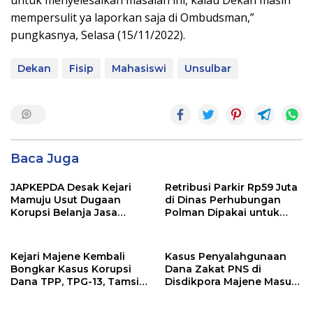
mempersulit ya laporkan saja di Ombudsman,”
pungkasnya, Selasa (15/11/2022).
Dekan
Fisip
Mahasiswi
Unsulbar
Baca Juga
JAPKEPDA Desak Kejari
Retribusi Parkir Rp59 Juta
Mamuju Usut Dugaan
di Dinas Perhubungan
Korupsi Belanja Jasa
Polman Dipakai untuk
Kebersihan Pemprov
Keperluan Pribadi
Sulbar, BPK Temukan
Kelebihan Pembayaran
Kejari Majene Kembali
Kasus Penyalahgunaan
Rp146,4 Juta
Bongkar Kasus Korupsi
Dana Zakat PNS di
Dana TPP, TPG-13, Tamsil-
Disdikpora Majene Masuk
13 dan TKG di Disdikpora
Tahap Penyidikan Kejari
Majene, Siapa