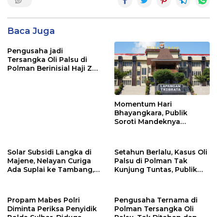
Baca Juga
Pengusaha jadi
Tersangka Oli Palsu di
Polman Berinisial Haji Z
Belum Ditahan, Penyidik
Diduga Tunduk pada
“Kuasa Uang”
Momentum Hari
Bhayangkara, Publik
Soroti Mandeknya
Penanganan Kasus Oli
Palsu di Polda Sulbar
Solar Subsidi Langka di
Setahun Berlalu, Kasus Oli
Majene, Nelayan Curiga
Palsu di Polman Tak
Ada Suplai ke Tambang,
Kunjung Tuntas, Publik
Oknum APH Diduga Jadi
Soroti Kinerja Penyidik
Beking
Polda Sulbar
Propam Mabes Polri
Pengusaha Ternama di
Diminta Periksa Penyidik
Polman Tersangka Oli