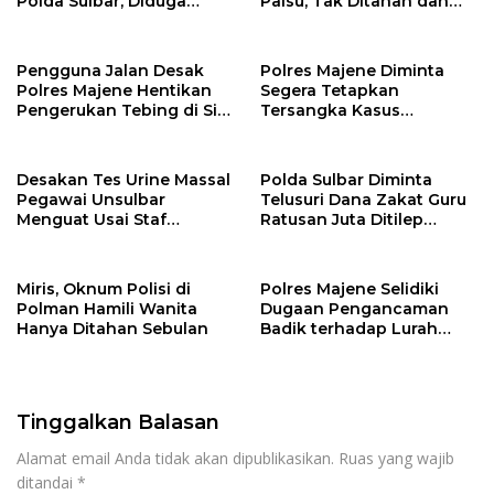
Polda Sulbar, Diduga
Palsu, Tak Ditahan dan
“Main Mata” dengan
Bebas Berkeliaran
Pengusaha Polman
Tersangka Oli Palsu
Pengguna Jalan Desak
Polres Majene Diminta
Polres Majene Hentikan
Segera Tetapkan
Pengerukan Tebing di Sisi
Tersangka Kasus
Jalan Trans-Sulawesi,
Keracunan MBG di Tubo
Desa Bonde Utara
Usai Rilis Hasil Uji Lab
BPOM
Desakan Tes Urine Massal
Polda Sulbar Diminta
Pegawai Unsulbar
Telusuri Dana Zakat Guru
Menguat Usai Staf
Ratusan Juta Ditilep
Berstatus PPPK Terlibat
Oknum ASN Disdik Majene
Kasus Narkoba
Miris, Oknum Polisi di
Polres Majene Selidiki
Polman Hamili Wanita
Dugaan Pengancaman
Hanya Ditahan Sebulan
Badik terhadap Lurah
Sirindu
Tinggalkan Balasan
Alamat email Anda tidak akan dipublikasikan.
Ruas yang wajib
ditandai
*