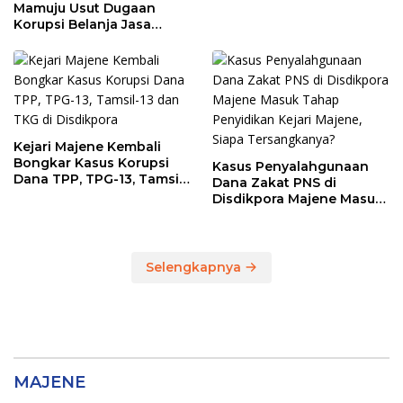
Keperluan Pribadi
Mamuju Usut Dugaan
Korupsi Belanja Jasa
Kebersihan Pemprov
Sulbar, BPK Temukan
Kelebihan Pembayaran
Rp146,4 Juta
Kejari Majene Kembali
Bongkar Kasus Korupsi
Kasus Penyalahgunaan
Dana TPP, TPG-13, Tamsil-
Dana Zakat PNS di
13 dan TKG di Disdikpora
Disdikpora Majene Masuk
Tahap Penyidikan Kejari
Majene, Siapa
Tersangkanya?
Selengkapnya
MAJENE