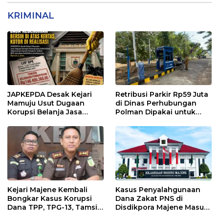
KRIMINAL
JAPKEPDA Desak Kejari
Retribusi Parkir Rp59 Juta
Mamuju Usut Dugaan
di Dinas Perhubungan
Korupsi Belanja Jasa
Polman Dipakai untuk
Kebersihan Pemprov
Keperluan Pribadi
Sulbar, BPK Temukan
Kelebihan Pembayaran
Rp146,4 Juta
Kejari Majene Kembali
Kasus Penyalahgunaan
Bongkar Kasus Korupsi
Dana Zakat PNS di
Dana TPP, TPG-13, Tamsil-
Disdikpora Majene Masuk
13 dan TKG di Disdikpora
Tahap Penyidikan Kejari