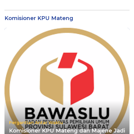
Pengadaan Bibit Kakao
Ditutup Sementara Usai
Rp24 Miliar di Dinas
Dugaan Penyalahgunaan
Perkebunan Sulbar
Data Nasabah
Komisioner KPU Mateng
Pergantian Antar Waktu
Komisioner KPU Mateng dan Majene Jadi